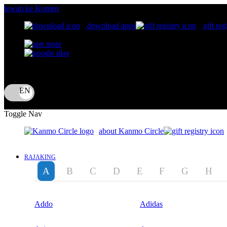
lewati ke Konten
download apps
gift reg
download app from:
Bahasa
ID
Toggle Nav
about Kanmo Circle
RAJAKING
A
B
C
D
E
F
G
H
Addo
Adidas