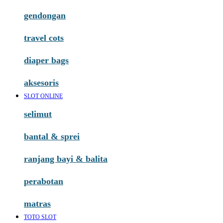
gendongan
travel cots
diaper bags
aksesoris
SLOT ONLINE
selimut
bantal & sprei
ranjang bayi & balita
perabotan
matras
TOTO SLOT