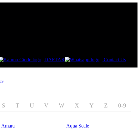
DAFTAR
Contact Us
us
S
T
U
V
W
X
Y
Z
0-9
Amara
Aqua Scale