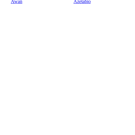
Awan
Azetabio