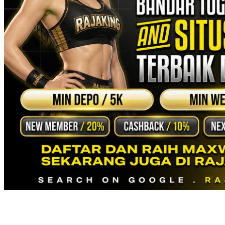
Twistshake
TY Toys
U
V
Veja
Vitaflow
Vtech
W
Waterland
Wellness
X