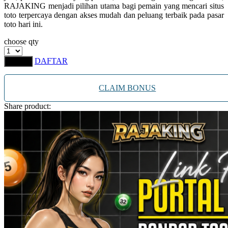
Squishmallows
RAJAKING menjadi pilihan utama bagi pemain yang mencari situs
toto terpercaya dengan akses mudah dan peluang terbaik pada pasar
Starbooks
toto hari ini.
Stick-O
choose qty
Stokke
DAFTAR
LOGIN
Sudocrem
CLAIM BONUS
Sumimo
Share product:
Sunnylife
Sun-Staches
Swimava
T
Tommee Tippee
Trunki
Tutti Bambini