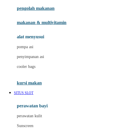
pengolah makanan
Joolz
Jujube
makanan & multivitamin
K
alat menyusui
Kiddycuts
pompa asi
Kumon
penyimpanan asi
L
cooler bags
Leapfrog
kursi makan
Leclerc
SITUS SLOT
Lee Vierra
Lillebaby
perawatan bayi
Little Bird Told Me
perawatan kulit
Little Miss Janis
Sunscreen