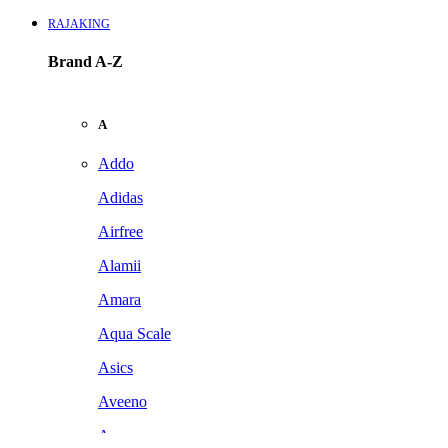
RAJAKING
Brand A-Z
A
Addo
Adidas
Airfree
Alamii
Amara
Aqua Scale
Asics
Aveeno
Awan