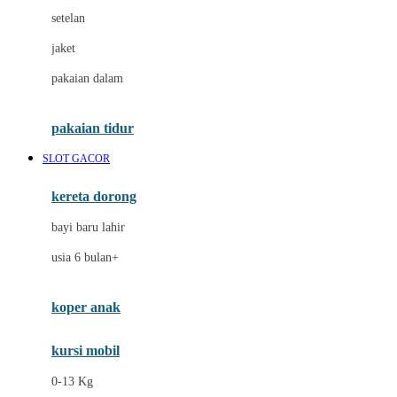
Dae Organics
setelan
Docare
jaket
Doona
pakaian dalam
Down To Earth
Drew
pakaian tidur
Dr. Brown's
SLOT GACOR
E
kereta dorong
ELC
bayi baru lahir
Ergobaby
usia 6 bulan+
Expert Care
koper anak
Ezyroller
kursi mobil
F
0-13 Kg
Felt So Sweet