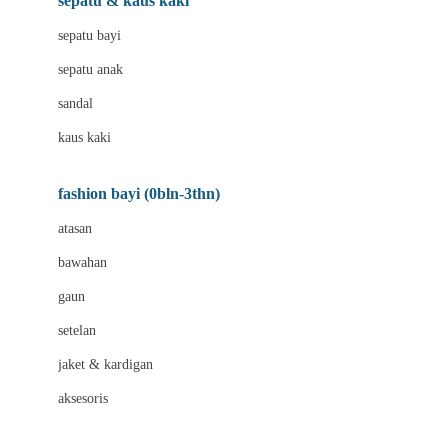
sepatu & kaus kaki
Bio Oil
sepatu bayi
Biolane
sepatu anak
Bite Fighters
sandal
Bizzi Growin
kaus kaki
Blackmores
fashion bayi (0bln-3thn)
Blooming Marvellous
atasan
Bonnels
bawahan
Bravado
gaun
Bruder
setelan
Brush Baby
jaket & kardigan
Buds Organics
aksesoris
Bugaboo
Buggygear