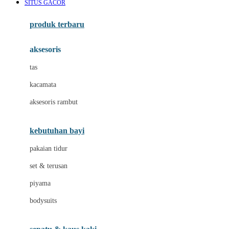
SITUS GACOR
Azetabio
produk terbaru
B
aksesoris
Baabaasheepz
tas
Babiators
kacamata
Baby Dove
aksesoris rambut
Baby Jogger
Baby Rovega
kebutuhan bayi
Babybee
pakaian tidur
Banana Boat
set & terusan
Banz
piyama
Barbie
bodysuits
Beaba
Beauty Barn