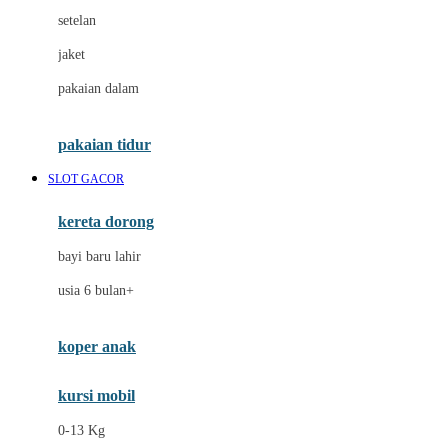
Dae Organics
setelan
Docare
jaket
Doona
pakaian dalam
Down To Earth
Drew
pakaian tidur
Dr. Brown's
SLOT GACOR
E
kereta dorong
ELC
bayi baru lahir
Ergobaby
usia 6 bulan+
Expert Care
koper anak
Ezyroller
kursi mobil
F
0-13 Kg
Felt So Sweet