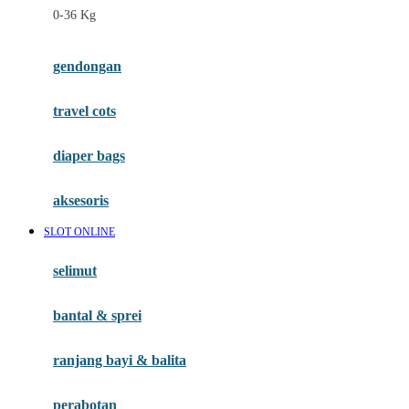
0-36 Kg
Fisher Price
Flipper
gendongan
Friends Of Sally
travel cots
G
diaper bags
Gb
Geko
aksesoris
Graco
SLOT ONLINE
Gund
selimut
H
bantal & sprei
Habbie
Haenim
ranjang bayi & balita
Happy Horse
perabotan