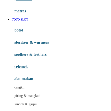
Happy Tummy
Hauck
matras
Havaianas
TOTO SLOT
Hegen
botol
Hot Wheels
sterilizer & warmers
Hybrid
soothers & teethers
I
Inlacta DHA
celemek
Interlac
alat makan
Ivenet
cangkir
J
piring & mangkuk
Jack N Jill
sendok & garpu
Joie