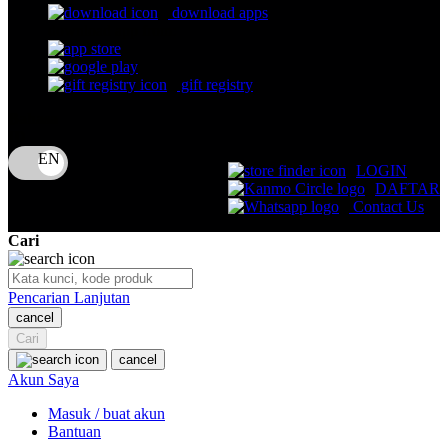
download apps
download app from:
Oh Ma Grain
Okiedog
gift registry
P
Bahasa
ID
Peachy
LOGIN
Phil & Ted's
DAFTAR
Contact Us
Philips Avent
Cari
Pigeon
Playgro
Pencarian Lanjutan
cancel
Poled Global
Cari
Ponycycle
cancel
Akun Saya
Puma
Masuk / buat akun
Pureats
Bantuan