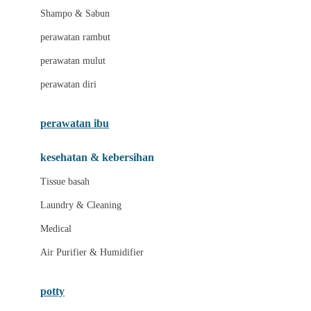
London Taxi
Shampo & Sabun
Love To Dream
perawatan rambut
perawatan mulut
M
perawatan diri
Magformers
Mama's Choice
perawatan ibu
Mamas&Papas
kesehatan & kebersihan
Mamaway
Tissue basah
Maxi Cosi
Laundry & Cleaning
Megabloks
Medical
Micro
Air Purifier & Humidifier
MiDeer
Mimi & Lula
potty
Mini Monkey