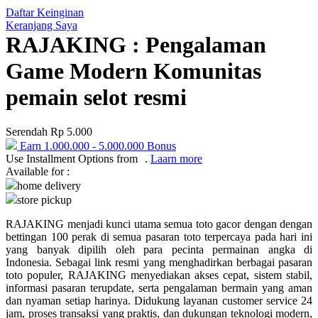
Daftar Keinginan
Q
Keranjang Saya
RAJAKING : Pengalaman
QV Baby
Game Modern Komunitas
R
pemain selot resmi
Real Shades
Red Castle
Serendah
Rp 5.000
Ribbon Madness
Earn
1.000.000
-
5.000.000
Bonus
Use Installment Options from
.
Laarn more
Available for :
S
home delivery
store pickup
Sebamed
RAJAKING menjadi kunci utama semua toto gacor dengan dengan
Silver Cross
bettingan 100 perak di semua pasaran toto terpercaya pada hari ini
yang banyak dipilih oleh para pecinta permainan angka di
Simply Idea
Indonesia. Sebagai link resmi yang menghadirkan berbagai pasaran
toto populer, RAJAKING menyediakan akses cepat, sistem stabil,
Skip Hop
informasi pasaran terupdate, serta pengalaman bermain yang aman
Spectra
dan nyaman setiap harinya. Didukung layanan customer service 24
jam, proses transaksi yang praktis, dan dukungan teknologi modern,