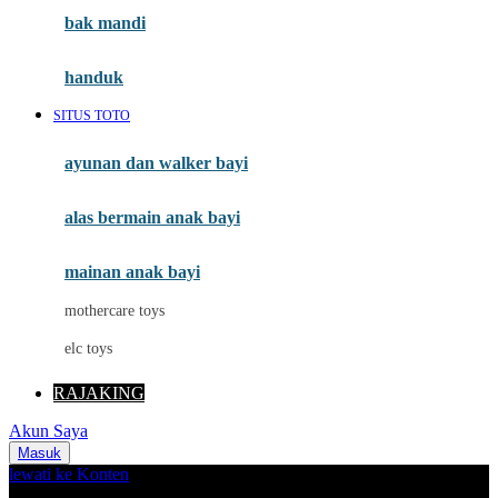
Moby
bak mandi
Momami
handuk
Mothercare
SITUS TOTO
Mustela
ayunan dan walker bayi
My Buddy Tag
My K
alas bermain anak bayi
N
mainan anak bayi
Naif
mothercare toys
Nike
elc toys
Nordic Natural
RAJAKING
Nuby
Akun Saya
Nuna
Masuk
lewati ke Konten
O