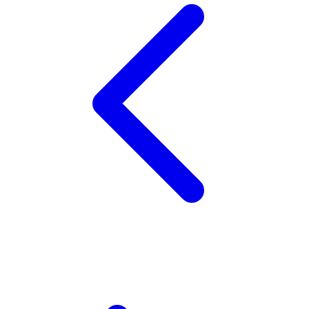
Xootz
Y
Yamatoya
Z
Zaxy
Zoggs
0-9
4Moms
59S