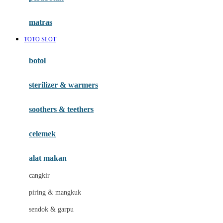
Happy Tummy
Hauck
matras
Havaianas
TOTO SLOT
Hegen
botol
Hot Wheels
sterilizer & warmers
Hybrid
soothers & teethers
I
Inlacta DHA
celemek
Interlac
alat makan
Ivenet
cangkir
J
piring & mangkuk
Jack N Jill
sendok & garpu
Joie