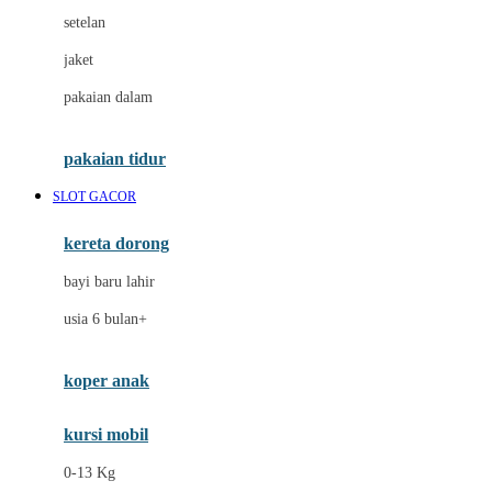
Dae Organics
setelan
Docare
jaket
Doona
pakaian dalam
Down To Earth
Drew
pakaian tidur
Dr. Brown's
SLOT GACOR
E
kereta dorong
ELC
bayi baru lahir
Ergobaby
usia 6 bulan+
Expert Care
koper anak
Ezyroller
kursi mobil
F
0-13 Kg
Felt So Sweet