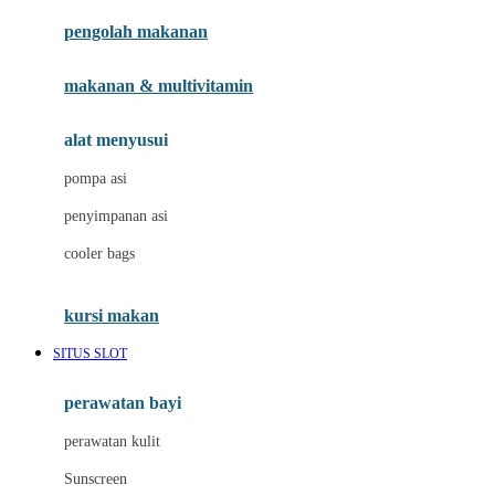
pengolah makanan
Joolz
Jujube
makanan & multivitamin
K
alat menyusui
Kiddycuts
pompa asi
Kumon
penyimpanan asi
L
cooler bags
Leapfrog
kursi makan
Leclerc
SITUS SLOT
Lee Vierra
Lillebaby
perawatan bayi
Little Bird Told Me
perawatan kulit
Little Miss Janis
Sunscreen