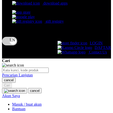
download apps
download app from:
Oh Ma Grain
Okiedog
gift registry
P
Bahasa
ID
Peachy
LOGIN
Phil & Ted's
DAFTAR
Contact Us
Philips Avent
Cari
Pigeon
Playgro
Pencarian Lanjutan
cancel
Poled Global
Cari
Ponycycle
cancel
Akun Saya
Puma
Masuk / buat akun
Pureats
Bantuan