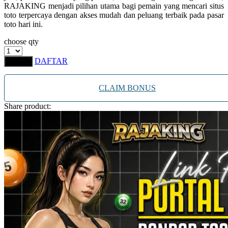
Squishmallows
RAJAKING menjadi pilihan utama bagi pemain yang mencari situs
toto terpercaya dengan akses mudah dan peluang terbaik pada pasar
Starbooks
toto hari ini.
Stick-O
choose qty
Stokke
DAFTAR
LOGIN
Sudocrem
CLAIM BONUS
Sumimo
Share product:
Sunnylife
Sun-Staches
Swimava
T
Tommee Tippee
Trunki
Tutti Bambini