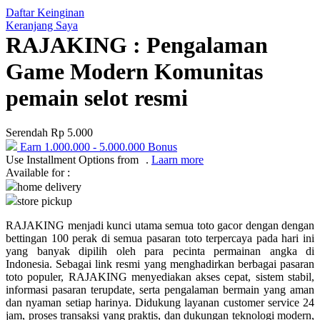
Daftar Keinginan
Q
Keranjang Saya
RAJAKING : Pengalaman
QV Baby
Game Modern Komunitas
R
pemain selot resmi
Real Shades
Red Castle
Serendah
Rp 5.000
Ribbon Madness
Earn
1.000.000
-
5.000.000
Bonus
Use Installment Options from
.
Laarn more
Available for :
S
home delivery
store pickup
Sebamed
RAJAKING menjadi kunci utama semua toto gacor dengan dengan
Silver Cross
bettingan 100 perak di semua pasaran toto terpercaya pada hari ini
yang banyak dipilih oleh para pecinta permainan angka di
Simply Idea
Indonesia. Sebagai link resmi yang menghadirkan berbagai pasaran
toto populer, RAJAKING menyediakan akses cepat, sistem stabil,
Skip Hop
informasi pasaran terupdate, serta pengalaman bermain yang aman
Spectra
dan nyaman setiap harinya. Didukung layanan customer service 24
jam, proses transaksi yang praktis, dan dukungan teknologi modern,