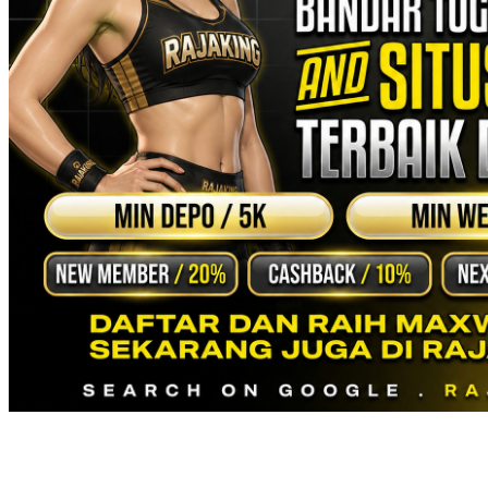
Twistshake
TY Toys
U
V
Veja
Vitaflow
Vtech
W
Waterland
Wellness
X