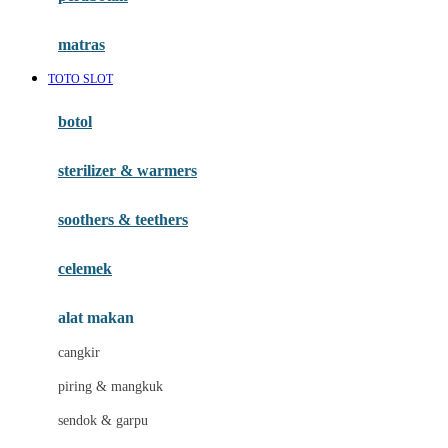
Happy Tummy
Hauck
matras
Havaianas
TOTO SLOT
Hegen
botol
Hot Wheels
sterilizer & warmers
Hybrid
soothers & teethers
I
Inlacta DHA
celemek
Interlac
alat makan
Ivenet
cangkir
J
piring & mangkuk
Jack N Jill
sendok & garpu
Joie