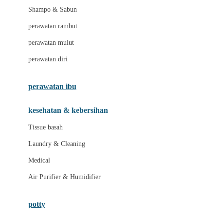
London Taxi
Shampo & Sabun
Love To Dream
perawatan rambut
perawatan mulut
M
perawatan diri
Magformers
Mama's Choice
perawatan ibu
Mamas&Papas
kesehatan & kebersihan
Mamaway
Tissue basah
Maxi Cosi
Laundry & Cleaning
Megabloks
Medical
Micro
Air Purifier & Humidifier
MiDeer
Mimi & Lula
potty
Mini Monkey