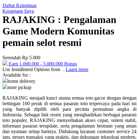
Daftar Keinginan
Q
Keranjang Saya
RAJAKING : Pengalaman
QV Baby
Game Modern Komunitas
R
pemain selot resmi
Real Shades
Red Castle
Serendah
Rp 5.000
Ribbon Madness
Earn
1.000.000
-
5.000.000
Bonus
Use Installment Options from
.
Laarn more
Available for :
S
home delivery
store pickup
Sebamed
RAJAKING menjadi kunci utama semua toto gacor dengan dengan
Silver Cross
bettingan 100 perak di semua pasaran toto terpercaya pada hari ini
yang banyak dipilih oleh para pecinta permainan angka di
Simply Idea
Indonesia. Sebagai link resmi yang menghadirkan berbagai pasaran
toto populer, RAJAKING menyediakan akses cepat, sistem stabil,
Skip Hop
informasi pasaran terupdate, serta pengalaman bermain yang aman
Spectra
dan nyaman setiap harinya. Didukung layanan customer service 24
jam, proses transaksi yang praktis, dan dukungan teknologi modern,