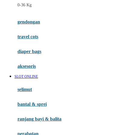
0-36 Kg
Fisher Price
Flipper
gendongan
Friends Of Sally
travel cots
G
diaper bags
Gb
Geko
aksesoris
Graco
SLOT ONLINE
Gund
selimut
H
bantal & sprei
Habbie
Haenim
ranjang bayi & balita
Happy Horse
perabotan