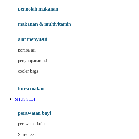
pengolah makanan
Joolz
Jujube
makanan & multivitamin
K
alat menyusui
Kiddycuts
pompa asi
Kumon
penyimpanan asi
L
cooler bags
Leapfrog
kursi makan
Leclerc
SITUS SLOT
Lee Vierra
Lillebaby
perawatan bayi
Little Bird Told Me
perawatan kulit
Little Miss Janis
Sunscreen