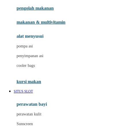
pengolah makanan
Joolz
Jujube
makanan & multivitamin
K
alat menyusui
Kiddycuts
pompa asi
Kumon
penyimpanan asi
L
cooler bags
Leapfrog
kursi makan
Leclerc
SITUS SLOT
Lee Vierra
Lillebaby
perawatan bayi
Little Bird Told Me
perawatan kulit
Little Miss Janis
Sunscreen