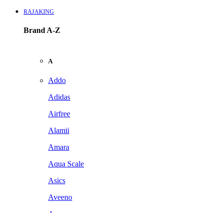
RAJAKING
Brand A-Z
A
Addo
Adidas
Airfree
Alamii
Amara
Aqua Scale
Asics
Aveeno
Awan