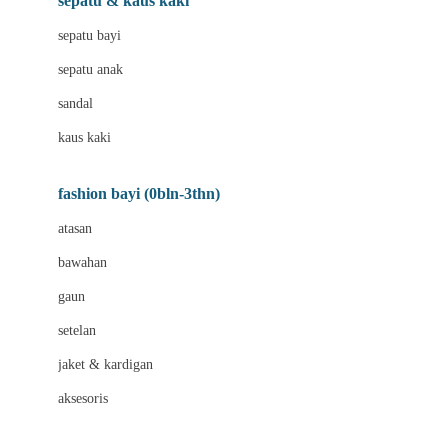
sepatu & kaus kaki
Bio Oil
sepatu bayi
Biolane
sepatu anak
Bite Fighters
sandal
Bizzi Growin
kaus kaki
Blackmores
fashion bayi (0bln-3thn)
Blooming Marvellous
atasan
Bonnels
bawahan
Bravado
gaun
Bruder
setelan
Brush Baby
jaket & kardigan
Buds Organics
aksesoris
Bugaboo
Buggygear