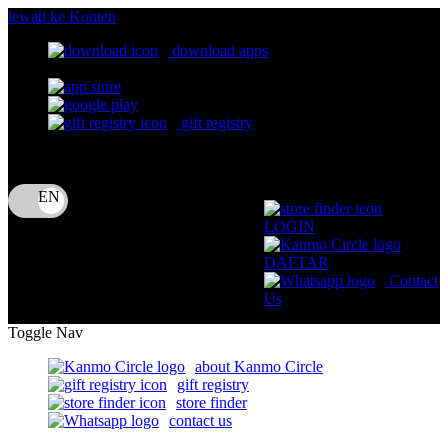
lewati ke Konten
download apps
download app from:
gift registry
Bahasa
ID
LOGIN
DAFTAR
Contact
Us
Toggle Nav
about Kanmo Circle
gift registry
store finder
contact us