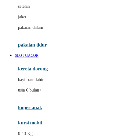
Dae Organics
setelan
Docare
jaket
Doona
pakaian dalam
Down To Earth
Drew
pakaian tidur
Dr. Brown's
SLOT GACOR
E
kereta dorong
ELC
bayi baru lahir
Ergobaby
usia 6 bulan+
Expert Care
koper anak
Ezyroller
kursi mobil
F
0-13 Kg
Felt So Sweet