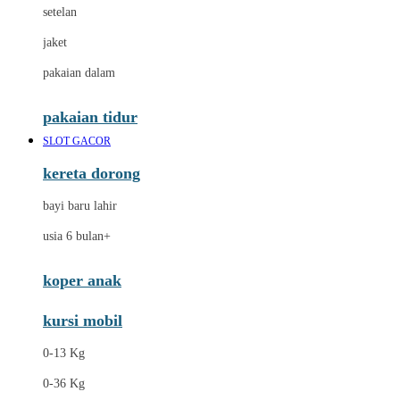
setelan
jaket
pakaian dalam
pakaian tidur
SLOT GACOR
kereta dorong
bayi baru lahir
usia 6 bulan+
koper anak
kursi mobil
0-13 Kg
0-36 Kg