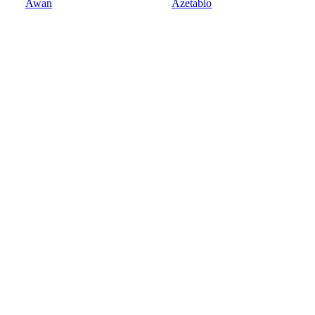
Awan
Azetabio