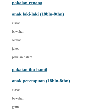
pakaian renang
anak laki-laki (18bln-8thn)
atasan
bawahan
setelan
jaket
pakaian dalam
pakaian ibu hamil
anak perempuan (18bln-8thn)
atasan
bawahan
gaun