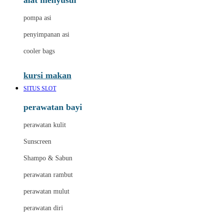
alat menyusui
pompa asi
penyimpanan asi
cooler bags
kursi makan
SITUS SLOT
perawatan bayi
perawatan kulit
Sunscreen
Shampo & Sabun
perawatan rambut
perawatan mulut
perawatan diri