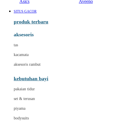
Asics
Aveeno
SITUS GACOR
produk terbaru
aksesoris
tas
kacamata
aksesoris rambut
kebutuhan bayi
pakaian tidur
set & terusan
piyama
bodysuits