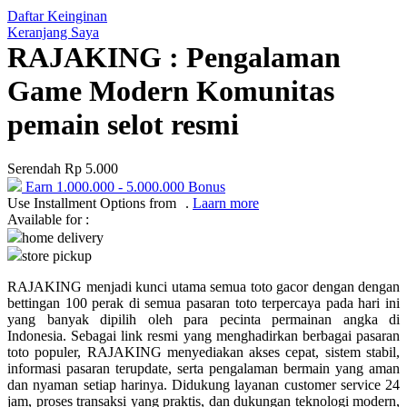
Daftar Keinginan
Q
Keranjang Saya
RAJAKING : Pengalaman
QV Baby
Game Modern Komunitas
R
pemain selot resmi
Real Shades
Red Castle
Serendah
Rp 5.000
Ribbon Madness
Earn
1.000.000
-
5.000.000
Bonus
Use Installment Options from
.
Laarn more
Available for :
S
home delivery
store pickup
Sebamed
RAJAKING menjadi kunci utama semua toto gacor dengan dengan
Silver Cross
bettingan 100 perak di semua pasaran toto terpercaya pada hari ini
yang banyak dipilih oleh para pecinta permainan angka di
Simply Idea
Indonesia. Sebagai link resmi yang menghadirkan berbagai pasaran
toto populer, RAJAKING menyediakan akses cepat, sistem stabil,
Skip Hop
informasi pasaran terupdate, serta pengalaman bermain yang aman
Spectra
dan nyaman setiap harinya. Didukung layanan customer service 24
jam, proses transaksi yang praktis, dan dukungan teknologi modern,