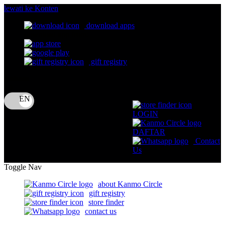
lewati ke Konten
download apps
download app from:
gift registry
Bahasa
ID
LOGIN
DAFTAR
Contact
Us
Toggle Nav
about Kanmo Circle
gift registry
store finder
contact us