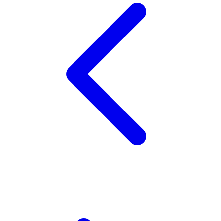
Xootz
Y
Yamatoya
Z
Zaxy
Zoggs
0-9
4Moms
59S