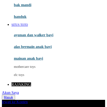
Moby
bak mandi
Momami
handuk
Mothercare
SITUS TOTO
Mustela
ayunan dan walker bayi
My Buddy Tag
My K
alas bermain anak bayi
N
mainan anak bayi
Naif
mothercare toys
Nike
elc toys
Nordic Natural
RAJAKING
Nuby
Akun Saya
Nuna
Masuk
lewati ke Konten
O