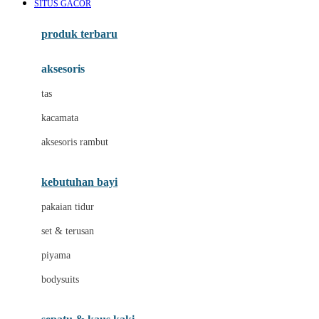
SITUS GACOR
Azetabio
produk terbaru
B
aksesoris
Baabaasheepz
tas
Babiators
kacamata
Baby Dove
aksesoris rambut
Baby Jogger
Baby Rovega
kebutuhan bayi
Babybee
pakaian tidur
Banana Boat
set & terusan
Banz
piyama
Barbie
bodysuits
Beaba
Beauty Barn