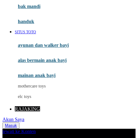
Moby
bak mandi
Momami
handuk
Mothercare
SITUS TOTO
Mustela
ayunan dan walker bayi
My Buddy Tag
My K
alas bermain anak bayi
N
mainan anak bayi
Naif
mothercare toys
Nike
elc toys
Nordic Natural
RAJAKING
Nuby
Akun Saya
Nuna
Masuk
lewati ke Konten
O