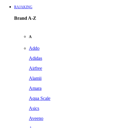
RAJAKING
Brand A-Z
A
Addo
Adidas
Airfree
Alamii
Amara
Aqua Scale
Asics
Aveeno
Awan