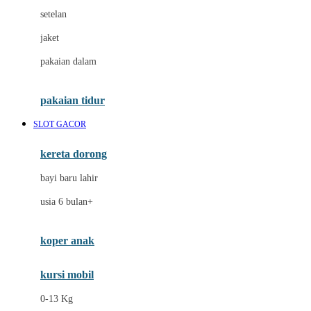
Dae Organics
setelan
Docare
jaket
Doona
pakaian dalam
Down To Earth
Drew
pakaian tidur
Dr. Brown's
SLOT GACOR
E
kereta dorong
ELC
bayi baru lahir
Ergobaby
usia 6 bulan+
Expert Care
koper anak
Ezyroller
kursi mobil
F
0-13 Kg
Felt So Sweet