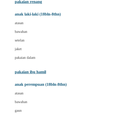
pakaian renang
Bumkins
anak laki-laki (18bln-8thn)
C
atasan
Cetaphil
bawahan
Chicco
setelan
Childlife
jaket
Clevamama
pakaian dalam
Cocolatte
Cottonseeds
pakaian ibu hamil
Cozy N Safe
anak perempuan (18bln-8thn)
Crane
atasan
Cybex
bawahan
D
gaun