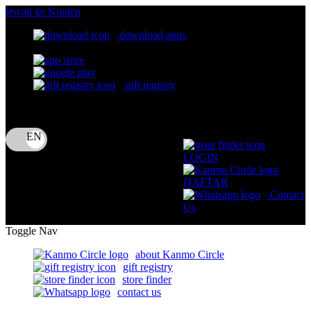
lewati ke Konten
download apps
download app from:
gift registry
Bahasa
ID
LOGIN
DAFTAR
Contact
Us
Toggle Nav
about Kanmo Circle
gift registry
store finder
contact us