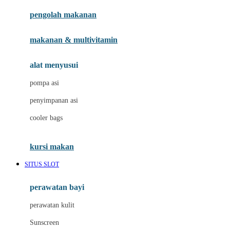
pengolah makanan
Joolz
Jujube
makanan & multivitamin
K
alat menyusui
Kiddycuts
pompa asi
Kumon
penyimpanan asi
L
cooler bags
Leapfrog
kursi makan
Leclerc
SITUS SLOT
Lee Vierra
Lillebaby
perawatan bayi
Little Bird Told Me
perawatan kulit
Little Miss Janis
Sunscreen