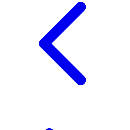
Xootz
Y
Yamatoya
Z
Zaxy
Zoggs
0-9
4Moms
59S