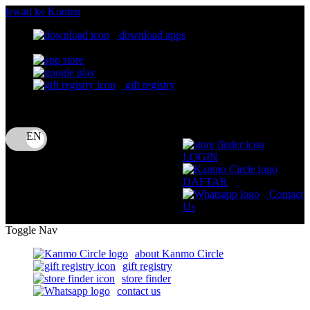
lewati ke Konten
download apps
download app from:
gift registry
Bahasa
ID
LOGIN
DAFTAR
Contact
Us
Toggle Nav
about Kanmo Circle
gift registry
store finder
contact us