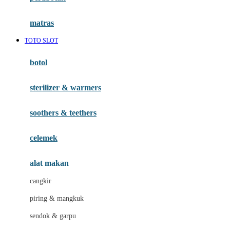
Happy Tummy
Hauck
matras
Havaianas
TOTO SLOT
Hegen
botol
Hot Wheels
sterilizer & warmers
Hybrid
soothers & teethers
I
Inlacta DHA
celemek
Interlac
alat makan
Ivenet
cangkir
J
piring & mangkuk
Jack N Jill
sendok & garpu
Joie