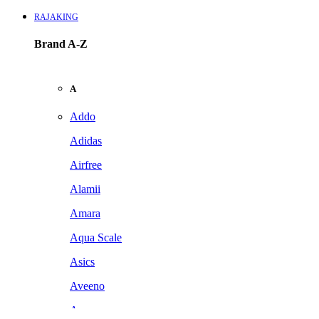
RAJAKING
Brand A-Z
A
Addo
Adidas
Airfree
Alamii
Amara
Aqua Scale
Asics
Aveeno
Awan