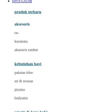
SITUS GACOR
Azetabio
produk terbaru
B
aksesoris
Baabaasheepz
tas
Babiators
kacamata
Baby Dove
aksesoris rambut
Baby Jogger
Baby Rovega
kebutuhan bayi
Babybee
pakaian tidur
Banana Boat
set & terusan
Banz
piyama
Barbie
bodysuits
Beaba
Beauty Barn