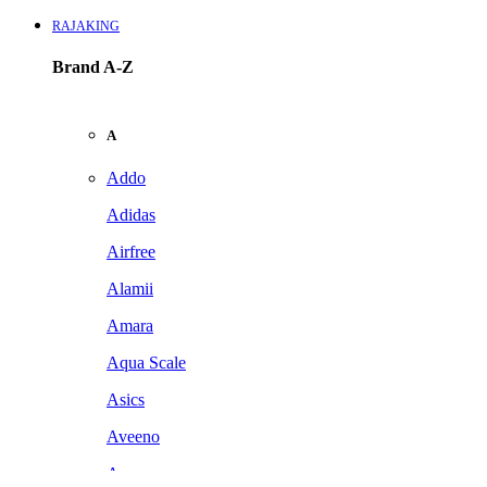
RAJAKING
Brand A-Z
A
Addo
Adidas
Airfree
Alamii
Amara
Aqua Scale
Asics
Aveeno
Awan