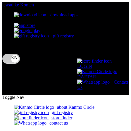
lewati ke Konten
download apps
download app from:
gift registry
Bahasa
ID
LOGIN
DAFTAR
Contact
Us
Toggle Nav
about Kanmo Circle
gift registry
store finder
contact us