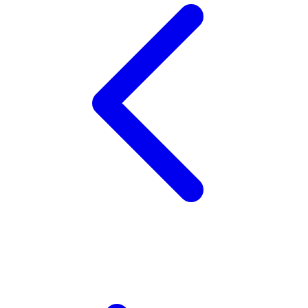
Xootz
Y
Yamatoya
Z
Zaxy
Zoggs
0-9
4Moms
59S