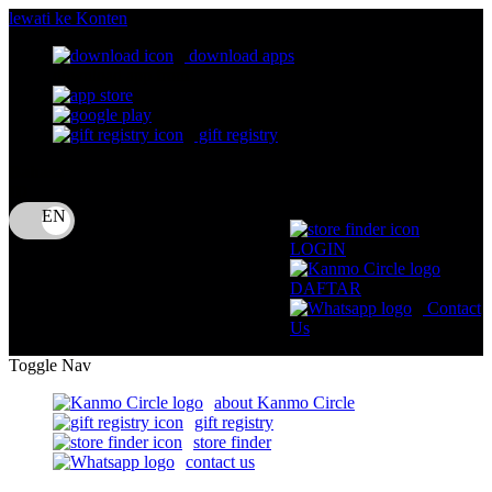
lewati ke Konten
download apps
download app from:
gift registry
Bahasa
ID
LOGIN
DAFTAR
Contact
Us
Toggle Nav
about Kanmo Circle
gift registry
store finder
contact us