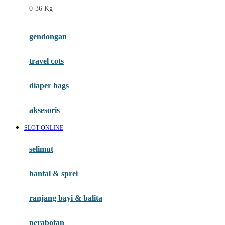
0-36 Kg
Fisher Price
Flipper
gendongan
Friends Of Sally
travel cots
G
diaper bags
Gb
Geko
aksesoris
Graco
SLOT ONLINE
Gund
selimut
H
bantal & sprei
Habbie
Haenim
ranjang bayi & balita
Happy Horse
perabotan