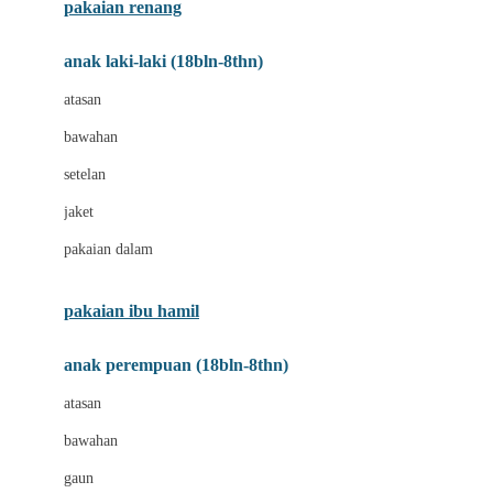
pakaian renang
Bumkins
anak laki-laki (18bln-8thn)
C
atasan
Cetaphil
bawahan
Chicco
setelan
Childlife
jaket
Clevamama
pakaian dalam
Cocolatte
Cottonseeds
pakaian ibu hamil
Cozy N Safe
anak perempuan (18bln-8thn)
Crane
atasan
Cybex
bawahan
D
gaun