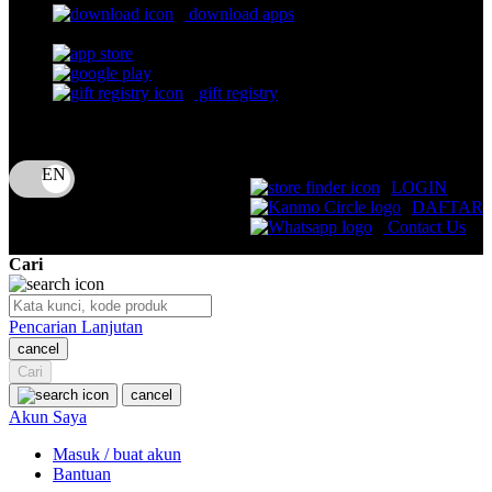
download apps
download app from:
Oh Ma Grain
Okiedog
gift registry
P
Bahasa
ID
Peachy
LOGIN
Phil & Ted's
DAFTAR
Contact Us
Philips Avent
Cari
Pigeon
Playgro
Pencarian Lanjutan
cancel
Poled Global
Cari
Ponycycle
cancel
Akun Saya
Puma
Masuk / buat akun
Pureats
Bantuan