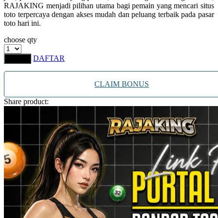
Squishmallows
RAJAKING menjadi pilihan utama bagi pemain yang mencari situs
toto terpercaya dengan akses mudah dan peluang terbaik pada pasar
Starbooks
toto hari ini.
Stick-O
choose qty
Stokke
DAFTAR
LOGIN
Sudocrem
CLAIM BONUS
Sumimo
Share product:
Sunnylife
Sun-Staches
Swimava
T
Tommee Tippee
Trunki
Tutti Bambini