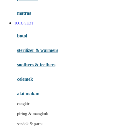
Happy Tummy
Hauck
matras
Havaianas
TOTO SLOT
Hegen
botol
Hot Wheels
sterilizer & warmers
Hybrid
soothers & teethers
I
Inlacta DHA
celemek
Interlac
alat makan
Ivenet
cangkir
J
piring & mangkuk
Jack N Jill
sendok & garpu
Joie