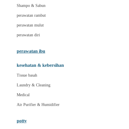
London Taxi
Shampo & Sabun
Love To Dream
perawatan rambut
perawatan mulut
M
perawatan diri
Magformers
Mama's Choice
perawatan ibu
Mamas&Papas
kesehatan & kebersihan
Mamaway
Tissue basah
Maxi Cosi
Laundry & Cleaning
Megabloks
Medical
Micro
Air Purifier & Humidifier
MiDeer
Mimi & Lula
potty
Mini Monkey