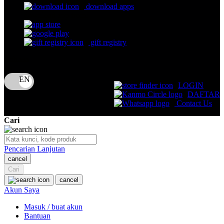
download apps
download app from:
Oh Ma Grain
Okiedog
gift registry
P
Bahasa
ID
Peachy
LOGIN
Phil & Ted's
DAFTAR
Contact Us
Philips Avent
Cari
Pigeon
Playgro
Pencarian Lanjutan
cancel
Poled Global
Cari
Ponycycle
cancel
Akun Saya
Puma
Masuk / buat akun
Pureats
Bantuan