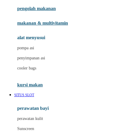
pengolah makanan
Joolz
Jujube
makanan & multivitamin
K
alat menyusui
Kiddycuts
pompa asi
Kumon
penyimpanan asi
L
cooler bags
Leapfrog
kursi makan
Leclerc
SITUS SLOT
Lee Vierra
Lillebaby
perawatan bayi
Little Bird Told Me
perawatan kulit
Little Miss Janis
Sunscreen