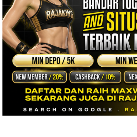
Twistshake
TY Toys
U
V
Veja
Vitaflow
Vtech
W
Waterland
Wellness
X