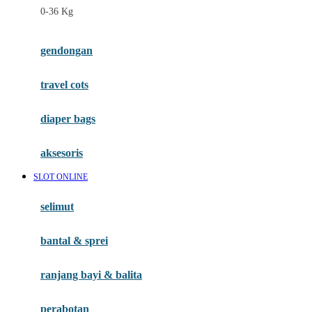
0-36 Kg
Fisher Price
Flipper
gendongan
Friends Of Sally
travel cots
G
diaper bags
Gb
Geko
aksesoris
Graco
SLOT ONLINE
Gund
selimut
H
bantal & sprei
Habbie
Haenim
ranjang bayi & balita
Happy Horse
perabotan