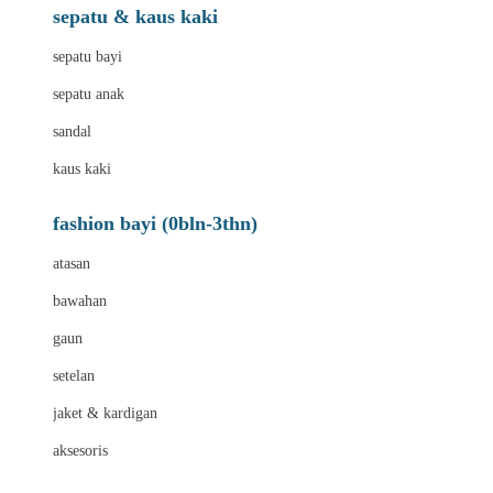
sepatu & kaus kaki
sepatu bayi
sepatu anak
sandal
kaus kaki
fashion bayi (0bln-3thn)
atasan
bawahan
gaun
setelan
jaket & kardigan
aksesoris