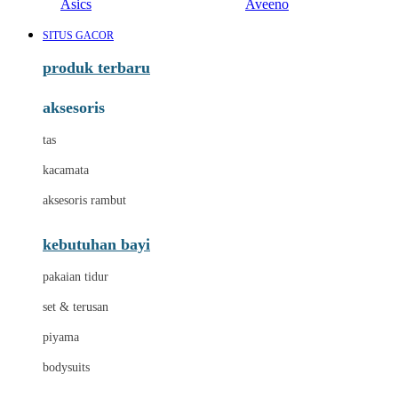
Asics
Aveeno
SITUS GACOR
produk terbaru
aksesoris
tas
kacamata
aksesoris rambut
kebutuhan bayi
pakaian tidur
set & terusan
piyama
bodysuits