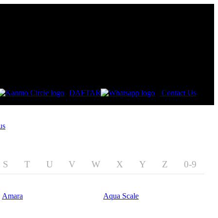
DAFTAR
Contact Us
us
S
T
U
V
W
X
Y
Z
0-9
Amara
Aqua Scale