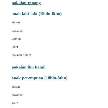
pakaian renang
anak laki-laki (18bln-8thn)
atasan
bawahan
setelan
jaket
pakaian dalam
pakaian ibu hamil
anak perempuan (18bln-8thn)
atasan
bawahan
gaun