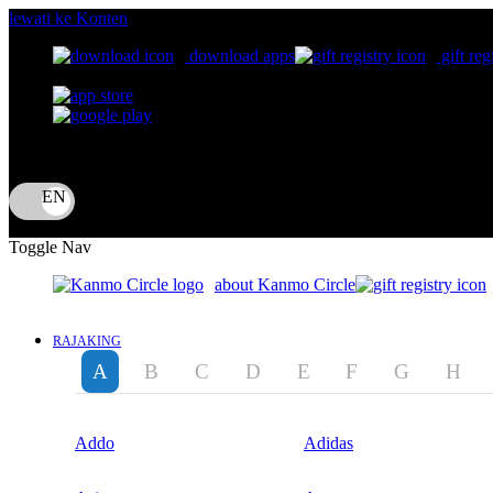
lewati ke Konten
download apps
gift reg
download app from:
Bahasa
ID
Toggle Nav
about Kanmo Circle
RAJAKING
A
B
C
D
E
F
G
H
Addo
Adidas