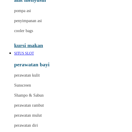
alat menyusui
pompa asi
penyimpanan asi
cooler bags
kursi makan
SITUS SLOT
perawatan bayi
perawatan kulit
Sunscreen
Shampo & Sabun
perawatan rambut
perawatan mulut
perawatan diri