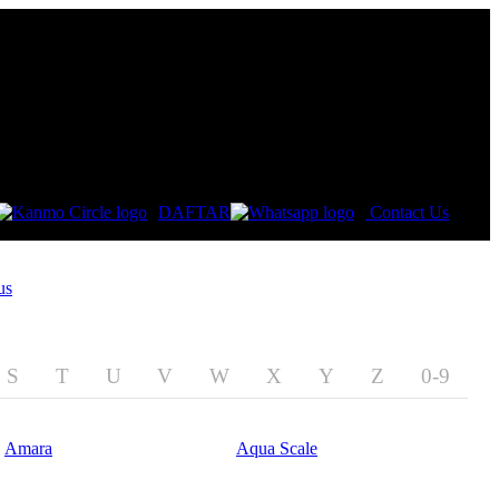
DAFTAR
Contact Us
us
S
T
U
V
W
X
Y
Z
0-9
Amara
Aqua Scale