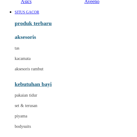
Asics
Aveeno
SITUS GACOR
produk terbaru
aksesoris
tas
kacamata
aksesoris rambut
kebutuhan bayi
pakaian tidur
set & terusan
piyama
bodysuits