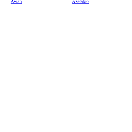
Awan
Azetabio