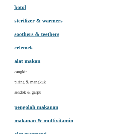
botol
sterilizer & warmers
soothers & teethers
celemek
alat makan
cangkir
piring & mangkuk
sendok & garpu
pengolah makanan
makanan & multivitamin