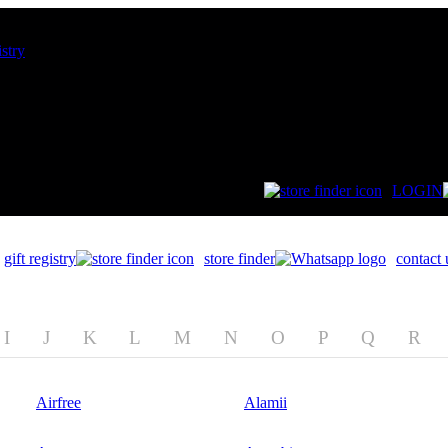
istry
LOGIN
gift registry
store finder
contact 
I
J
K
L
M
N
O
P
Q
R
Airfree
Alamii