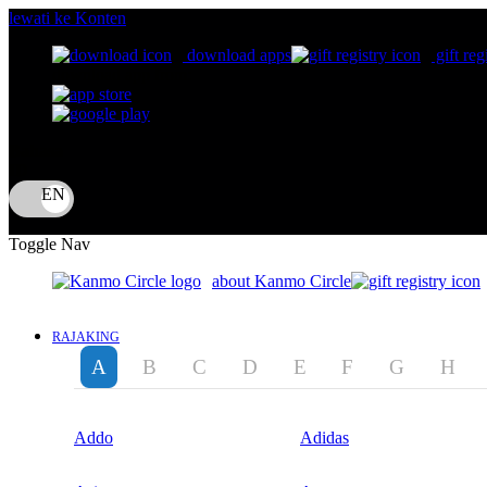
lewati ke Konten
download apps
gift reg
download app from:
Bahasa
ID
Toggle Nav
about Kanmo Circle
RAJAKING
A
B
C
D
E
F
G
H
Addo
Adidas