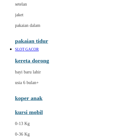
setelan
jaket
pakaian dalam
pakaian tidur
SLOT GACOR
kereta dorong
bayi baru lahir
usia 6 bulan+
koper anak
kursi mobil
0-13 Kg
0-36 Kg