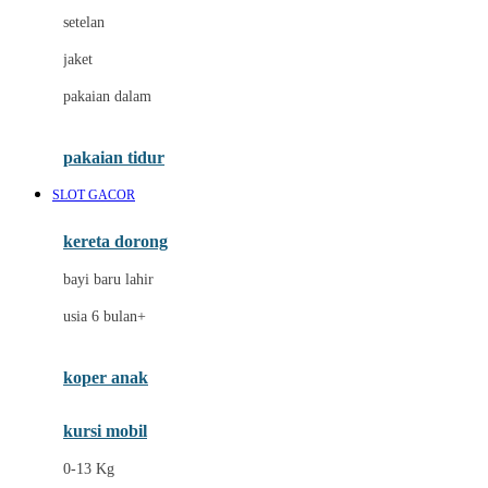
Dae Organics
setelan
Docare
jaket
Doona
pakaian dalam
Down To Earth
Drew
pakaian tidur
Dr. Brown's
SLOT GACOR
E
kereta dorong
ELC
bayi baru lahir
Ergobaby
usia 6 bulan+
Expert Care
koper anak
Ezyroller
kursi mobil
F
0-13 Kg
Felt So Sweet