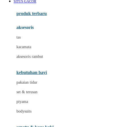
SITUS GACOR
Azetabio
produk terbaru
B
aksesoris
Baabaasheepz
tas
Babiators
kacamata
Baby Dove
aksesoris rambut
Baby Jogger
Baby Rovega
kebutuhan bayi
Babybee
pakaian tidur
Banana Boat
set & terusan
Banz
piyama
Barbie
bodysuits
Beaba
Beauty Barn