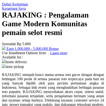
Daftar Keinginan
Q
Keranjang Saya
RAJAKING : Pengalaman
QV Baby
Game Modern Komunitas
R
pemain selot resmi
Real Shades
Red Castle
Serendah
Rp 5.000
Ribbon Madness
Earn
1.000.000
-
5.000.000
Bonus
Use Installment Options from
.
Laarn more
Available for :
S
home delivery
store pickup
Sebamed
RAJAKING menjadi kunci utama semua toto gacor dengan dengan
Silver Cross
bettingan 100 perak di semua pasaran toto terpercaya pada hari ini
yang banyak dipilih oleh para pecinta permainan angka di
Simply Idea
Indonesia. Sebagai link resmi yang menghadirkan berbagai pasaran
toto populer, RAJAKING menyediakan akses cepat, sistem stabil,
Skip Hop
informasi pasaran terupdate, serta pengalaman bermain yang aman
Spectra
dan nyaman setiap harinya. Didukung layanan customer service 24
jam, proses transaksi yang praktis, dan dukungan teknologi modern,