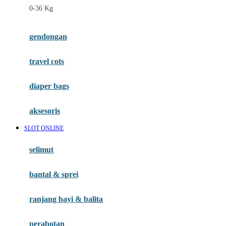
0-36 Kg
Fisher Price
Flipper
gendongan
Friends Of Sally
travel cots
G
diaper bags
Gb
Geko
aksesoris
Graco
SLOT ONLINE
Gund
selimut
H
bantal & sprei
Habbie
Haenim
ranjang bayi & balita
Happy Horse
perabotan