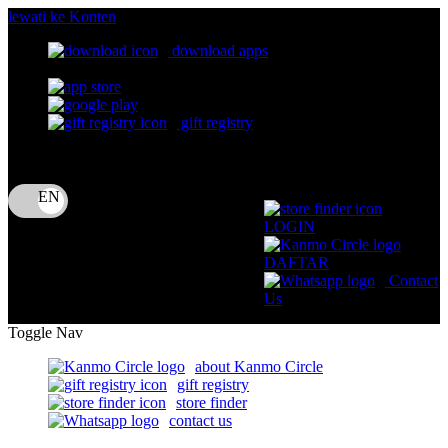
lewati ke Konten
download apps
download app from:
gift registry
Bahasa
ID
LOGIN
DAFTAR
Contact
Us
Toggle Nav
about Kanmo Circle
gift registry
store finder
contact us