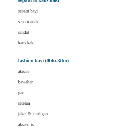
sepatu & kaus kaki
Bio Oil
sepatu bayi
Biolane
sepatu anak
Bite Fighters
sandal
Bizzi Growin
kaus kaki
Blackmores
fashion bayi (0bln-3thn)
Blooming Marvellous
atasan
Bonnels
bawahan
Bravado
gaun
Bruder
setelan
Brush Baby
jaket & kardigan
Buds Organics
aksesoris
Bugaboo
Buggygear