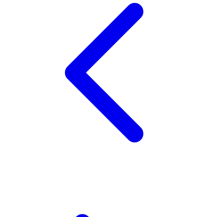
Xootz
Y
Yamatoya
Z
Zaxy
Zoggs
0-9
4Moms
59S