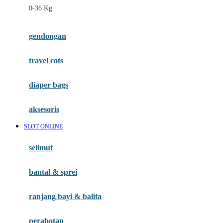
0-36 Kg
Fisher Price
Flipper
gendongan
Friends Of Sally
travel cots
G
diaper bags
Gb
Geko
aksesoris
Graco
SLOT ONLINE
Gund
selimut
H
bantal & sprei
Habbie
Haenim
ranjang bayi & balita
Happy Horse
perabotan