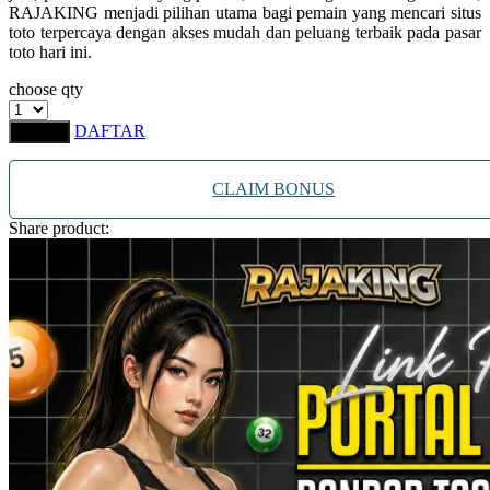
Squishmallows
RAJAKING menjadi pilihan utama bagi pemain yang mencari situs
toto terpercaya dengan akses mudah dan peluang terbaik pada pasar
Starbooks
toto hari ini.
Stick-O
choose qty
Stokke
DAFTAR
LOGIN
Sudocrem
CLAIM BONUS
Sumimo
Share product:
Sunnylife
Sun-Staches
Swimava
T
Tommee Tippee
Trunki
Tutti Bambini