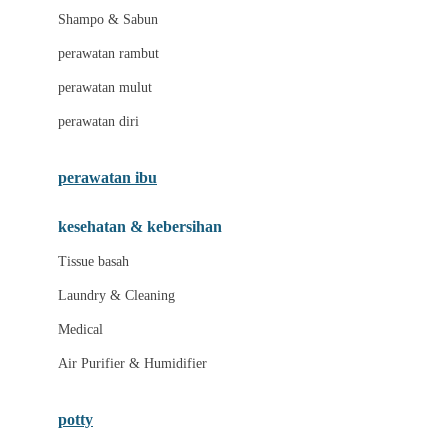
London Taxi
Shampo & Sabun
Love To Dream
perawatan rambut
perawatan mulut
M
perawatan diri
Magformers
Mama's Choice
perawatan ibu
Mamas&Papas
kesehatan & kebersihan
Mamaway
Tissue basah
Maxi Cosi
Laundry & Cleaning
Megabloks
Medical
Micro
Air Purifier & Humidifier
MiDeer
Mimi & Lula
potty
Mini Monkey