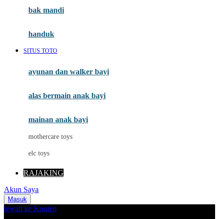
Moby
bak mandi
Momami
handuk
Mothercare
SITUS TOTO
Mustela
ayunan dan walker bayi
My Buddy Tag
My K
alas bermain anak bayi
N
mainan anak bayi
Naif
mothercare toys
Nike
elc toys
Nordic Natural
RAJAKING
Nuby
Akun Saya
Nuna
Masuk
lewati ke Konten
O