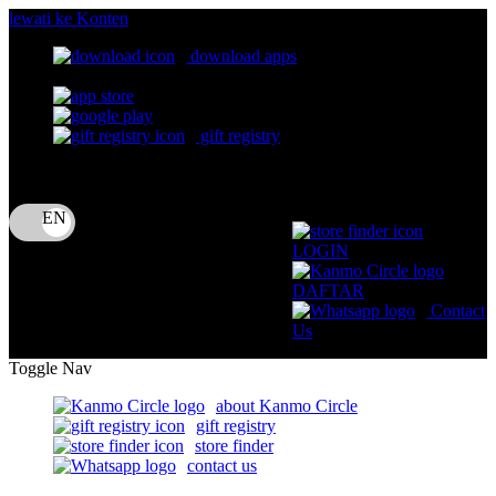
lewati ke Konten
download apps
download app from:
gift registry
Bahasa
ID
LOGIN
DAFTAR
Contact
Us
Toggle Nav
about Kanmo Circle
gift registry
store finder
contact us