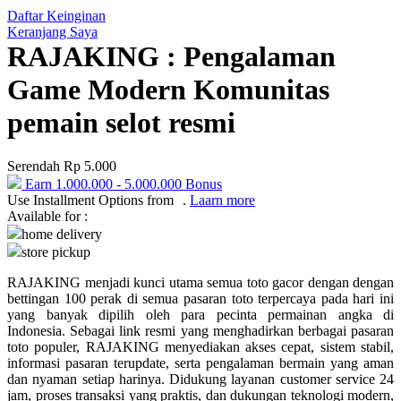
Daftar Keinginan
Q
Keranjang Saya
RAJAKING : Pengalaman
QV Baby
Game Modern Komunitas
R
pemain selot resmi
Real Shades
Red Castle
Serendah
Rp 5.000
Ribbon Madness
Earn
1.000.000
-
5.000.000
Bonus
Use Installment Options from
.
Laarn more
Available for :
S
home delivery
store pickup
Sebamed
RAJAKING menjadi kunci utama semua toto gacor dengan dengan
Silver Cross
bettingan 100 perak di semua pasaran toto terpercaya pada hari ini
yang banyak dipilih oleh para pecinta permainan angka di
Simply Idea
Indonesia. Sebagai link resmi yang menghadirkan berbagai pasaran
toto populer, RAJAKING menyediakan akses cepat, sistem stabil,
Skip Hop
informasi pasaran terupdate, serta pengalaman bermain yang aman
Spectra
dan nyaman setiap harinya. Didukung layanan customer service 24
jam, proses transaksi yang praktis, dan dukungan teknologi modern,