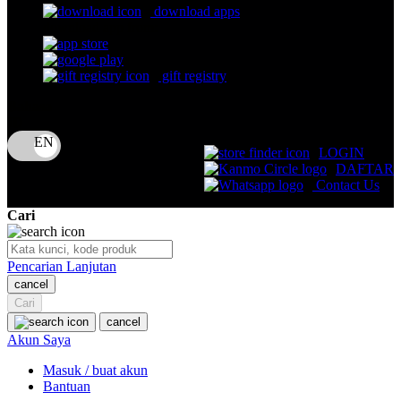
download apps
download app from:
Oh Ma Grain
Okiedog
gift registry
P
Bahasa
ID
Peachy
LOGIN
Phil & Ted's
DAFTAR
Contact Us
Philips Avent
Cari
Pigeon
Playgro
Pencarian Lanjutan
cancel
Poled Global
Cari
Ponycycle
cancel
Akun Saya
Puma
Masuk / buat akun
Pureats
Bantuan