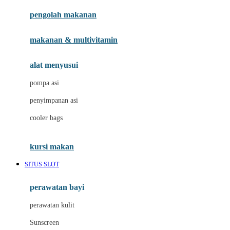
pengolah makanan
Joolz
Jujube
makanan & multivitamin
K
alat menyusui
Kiddycuts
pompa asi
Kumon
penyimpanan asi
L
cooler bags
Leapfrog
kursi makan
Leclerc
SITUS SLOT
Lee Vierra
Lillebaby
perawatan bayi
Little Bird Told Me
perawatan kulit
Little Miss Janis
Sunscreen