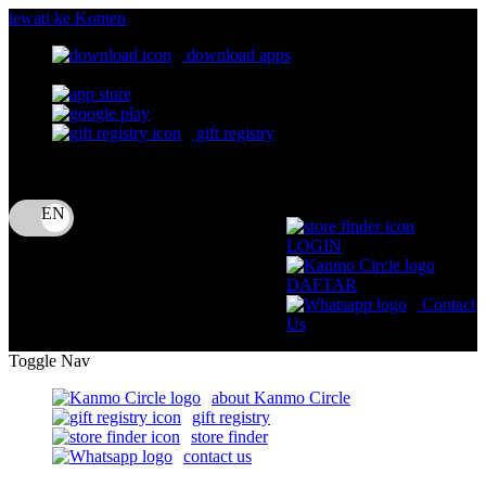
lewati ke Konten
download apps
download app from:
gift registry
Bahasa
ID
LOGIN
DAFTAR
Contact
Us
Toggle Nav
about Kanmo Circle
gift registry
store finder
contact us