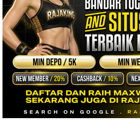
Twistshake
TY Toys
U
V
Veja
Vitaflow
Vtech
W
Waterland
Wellness
X