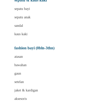
sepatu & kaus kaki
Bio Oil
sepatu bayi
Biolane
sepatu anak
Bite Fighters
sandal
Bizzi Growin
kaus kaki
Blackmores
fashion bayi (0bln-3thn)
Blooming Marvellous
atasan
Bonnels
bawahan
Bravado
gaun
Bruder
setelan
Brush Baby
jaket & kardigan
Buds Organics
aksesoris
Bugaboo
Buggygear