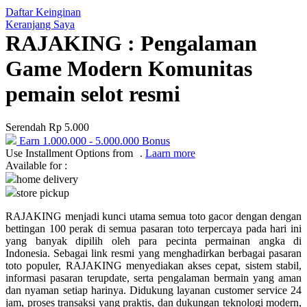
Daftar Keinginan
Q
Keranjang Saya
RAJAKING : Pengalaman
QV Baby
Game Modern Komunitas
R
pemain selot resmi
Real Shades
Red Castle
Serendah
Rp 5.000
Ribbon Madness
Earn
1.000.000
-
5.000.000
Bonus
Use Installment Options from
.
Laarn more
Available for :
S
home delivery
store pickup
Sebamed
RAJAKING menjadi kunci utama semua toto gacor dengan dengan
Silver Cross
bettingan 100 perak di semua pasaran toto terpercaya pada hari ini
yang banyak dipilih oleh para pecinta permainan angka di
Simply Idea
Indonesia. Sebagai link resmi yang menghadirkan berbagai pasaran
toto populer, RAJAKING menyediakan akses cepat, sistem stabil,
Skip Hop
informasi pasaran terupdate, serta pengalaman bermain yang aman
Spectra
dan nyaman setiap harinya. Didukung layanan customer service 24
jam, proses transaksi yang praktis, dan dukungan teknologi modern,