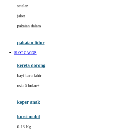
Dae Organics
setelan
Docare
jaket
Doona
pakaian dalam
Down To Earth
Drew
pakaian tidur
Dr. Brown's
SLOT GACOR
E
kereta dorong
ELC
bayi baru lahir
Ergobaby
usia 6 bulan+
Expert Care
koper anak
Ezyroller
kursi mobil
F
0-13 Kg
Felt So Sweet