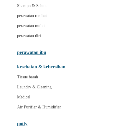
London Taxi
Shampo & Sabun
Love To Dream
perawatan rambut
perawatan mulut
M
perawatan diri
Magformers
Mama's Choice
perawatan ibu
Mamas&Papas
kesehatan & kebersihan
Mamaway
Tissue basah
Maxi Cosi
Laundry & Cleaning
Megabloks
Medical
Micro
Air Purifier & Humidifier
MiDeer
Mimi & Lula
potty
Mini Monkey