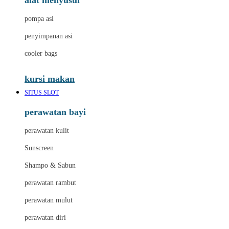
alat menyusui
pompa asi
penyimpanan asi
cooler bags
kursi makan
SITUS SLOT
perawatan bayi
perawatan kulit
Sunscreen
Shampo & Sabun
perawatan rambut
perawatan mulut
perawatan diri