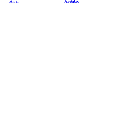
Awan
Azetabio