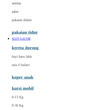
setelan
jaket
pakaian dalam
pakaian tidur
SLOT GACOR
kereta dorong
bayi baru lahir
usia 6 bulan+
koper anak
kursi mobil
0-13 Kg
0-36 Kg