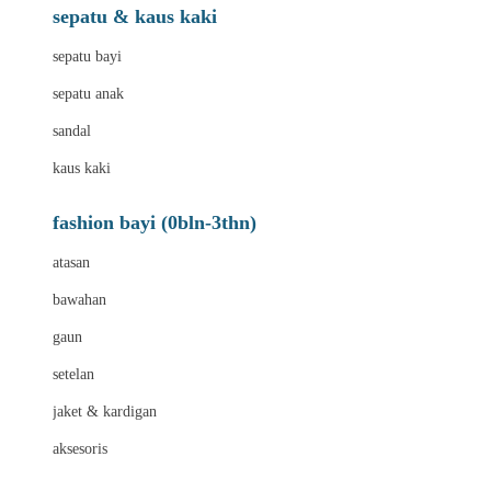
sepatu & kaus kaki
sepatu bayi
sepatu anak
sandal
kaus kaki
fashion bayi (0bln-3thn)
atasan
bawahan
gaun
setelan
jaket & kardigan
aksesoris