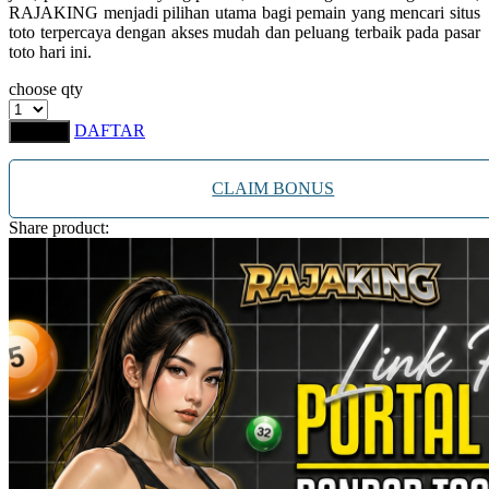
Squishmallows
RAJAKING menjadi pilihan utama bagi pemain yang mencari situs
toto terpercaya dengan akses mudah dan peluang terbaik pada pasar
Starbooks
toto hari ini.
Stick-O
choose qty
Stokke
DAFTAR
LOGIN
Sudocrem
CLAIM BONUS
Sumimo
Share product:
Sunnylife
Sun-Staches
Swimava
T
Tommee Tippee
Trunki
Tutti Bambini