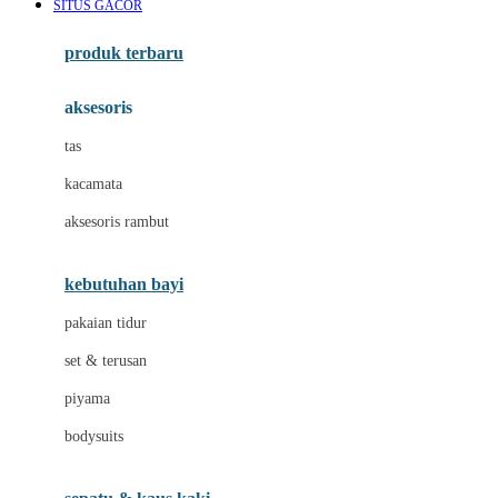
SITUS GACOR
Azetabio
produk terbaru
B
aksesoris
Baabaasheepz
tas
Babiators
kacamata
Baby Dove
aksesoris rambut
Baby Jogger
Baby Rovega
kebutuhan bayi
Babybee
pakaian tidur
Banana Boat
set & terusan
Banz
piyama
Barbie
bodysuits
Beaba
Beauty Barn