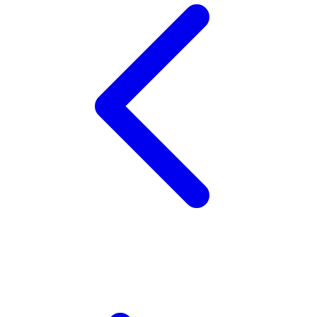
Xootz
Y
Yamatoya
Z
Zaxy
Zoggs
0-9
4Moms
59S