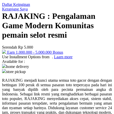
Daftar Keinginan
Q
Keranjang Saya
RAJAKING : Pengalaman
QV Baby
Game Modern Komunitas
R
pemain selot resmi
Real Shades
Red Castle
Serendah
Rp 5.000
Ribbon Madness
Earn
1.000.000
-
5.000.000
Bonus
Use Installment Options from
.
Laarn more
Available for :
S
home delivery
store pickup
Sebamed
RAJAKING menjadi kunci utama semua toto gacor dengan dengan
Silver Cross
bettingan 100 perak di semua pasaran toto terpercaya pada hari ini
yang banyak dipilih oleh para pecinta permainan angka di
Simply Idea
Indonesia. Sebagai link resmi yang menghadirkan berbagai pasaran
toto populer, RAJAKING menyediakan akses cepat, sistem stabil,
Skip Hop
informasi pasaran terupdate, serta pengalaman bermain yang aman
Spectra
dan nyaman setiap harinya. Didukung layanan customer service 24
jam, proses transaksi yang praktis, dan dukungan teknologi modern,