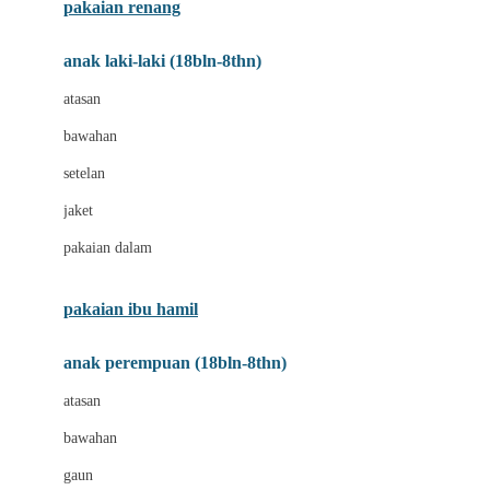
pakaian renang
Bumkins
anak laki-laki (18bln-8thn)
C
atasan
Cetaphil
bawahan
Chicco
setelan
Childlife
jaket
Clevamama
pakaian dalam
Cocolatte
Cottonseeds
pakaian ibu hamil
Cozy N Safe
anak perempuan (18bln-8thn)
Crane
atasan
Cybex
bawahan
D
gaun