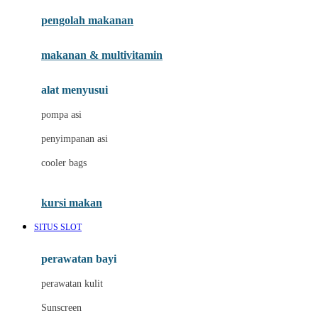
pengolah makanan
Joolz
Jujube
makanan & multivitamin
K
alat menyusui
Kiddycuts
pompa asi
Kumon
penyimpanan asi
L
cooler bags
Leapfrog
kursi makan
Leclerc
SITUS SLOT
Lee Vierra
Lillebaby
perawatan bayi
Little Bird Told Me
perawatan kulit
Little Miss Janis
Sunscreen