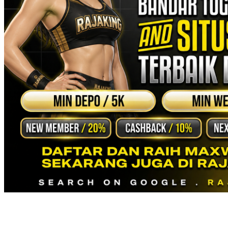
Twistshake
TY Toys
U
V
Veja
Vitaflow
Vtech
W
Waterland
Wellness
X