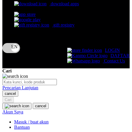
download apps
download app from:
Oh Ma Grain
Okiedog
gift registry
P
Bahasa
ID
Peachy
LOGIN
Phil & Ted's
DAFTAR
Contact Us
Philips Avent
Cari
Pigeon
Playgro
Pencarian Lanjutan
cancel
Poled Global
Cari
Ponycycle
cancel
Akun Saya
Puma
Masuk / buat akun
Pureats
Bantuan