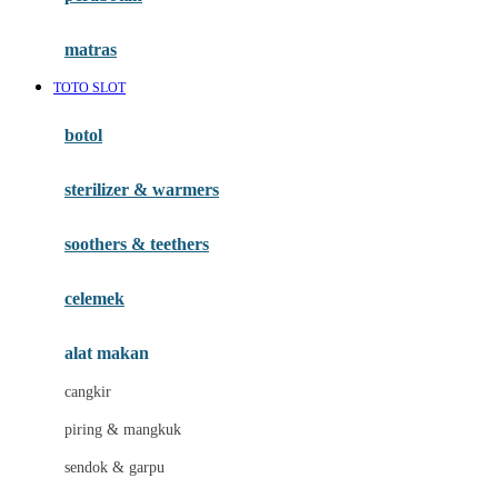
Happy Tummy
Hauck
matras
Havaianas
TOTO SLOT
Hegen
botol
Hot Wheels
sterilizer & warmers
Hybrid
soothers & teethers
I
Inlacta DHA
celemek
Interlac
alat makan
Ivenet
cangkir
J
piring & mangkuk
Jack N Jill
sendok & garpu
Joie