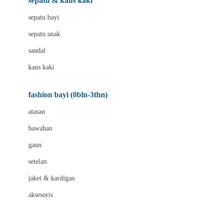
sepatu & kaus kaki
Bio Oil
sepatu bayi
Biolane
sepatu anak
Bite Fighters
sandal
Bizzi Growin
kaus kaki
Blackmores
fashion bayi (0bln-3thn)
Blooming Marvellous
atasan
Bonnels
bawahan
Bravado
gaun
Bruder
setelan
Brush Baby
jaket & kardigan
Buds Organics
aksesoris
Bugaboo
Buggygear