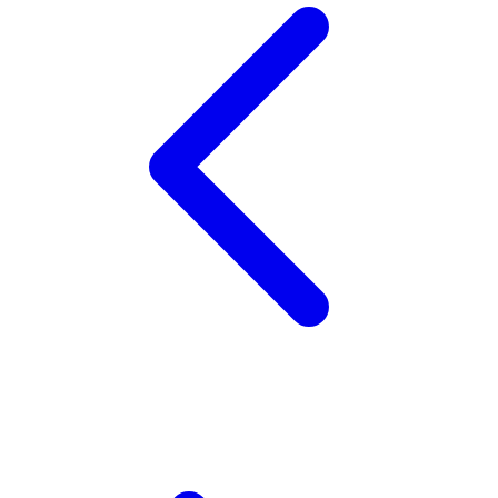
Xootz
Y
Yamatoya
Z
Zaxy
Zoggs
0-9
4Moms
59S