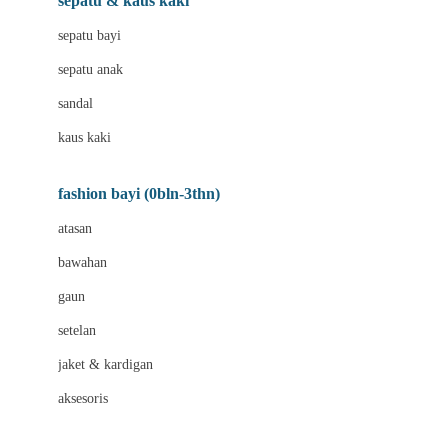
sepatu & kaus kaki
Bio Oil
sepatu bayi
Biolane
sepatu anak
Bite Fighters
sandal
Bizzi Growin
kaus kaki
Blackmores
fashion bayi (0bln-3thn)
Blooming Marvellous
atasan
Bonnels
bawahan
Bravado
gaun
Bruder
setelan
Brush Baby
jaket & kardigan
Buds Organics
aksesoris
Bugaboo
Buggygear