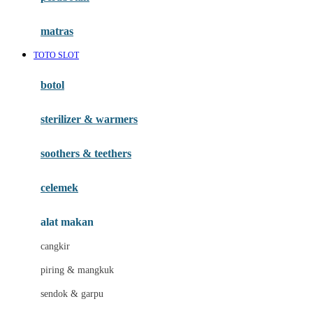
Happy Tummy
Hauck
matras
Havaianas
TOTO SLOT
Hegen
botol
Hot Wheels
sterilizer & warmers
Hybrid
soothers & teethers
I
Inlacta DHA
celemek
Interlac
alat makan
Ivenet
cangkir
J
piring & mangkuk
Jack N Jill
sendok & garpu
Joie