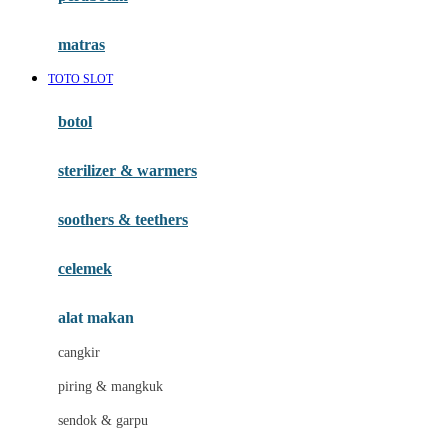
Happy Tummy
Hauck
matras
Havaianas
TOTO SLOT
Hegen
botol
Hot Wheels
sterilizer & warmers
Hybrid
soothers & teethers
I
Inlacta DHA
celemek
Interlac
alat makan
Ivenet
cangkir
J
piring & mangkuk
Jack N Jill
sendok & garpu
Joie