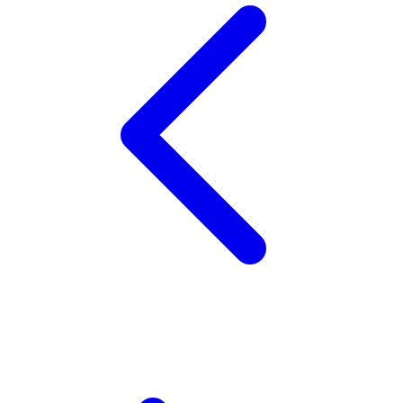
Xootz
Y
Yamatoya
Z
Zaxy
Zoggs
0-9
4Moms
59S