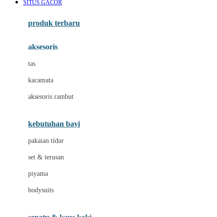
SITUS GACOR
Azetabio
produk terbaru
B
aksesoris
Baabaasheepz
tas
Babiators
kacamata
Baby Dove
aksesoris rambut
Baby Jogger
Baby Rovega
kebutuhan bayi
Babybee
pakaian tidur
Banana Boat
set & terusan
Banz
piyama
Barbie
bodysuits
Beaba
Beauty Barn