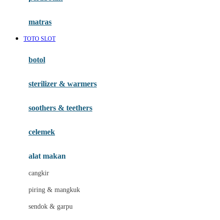
Happy Tummy
Hauck
matras
Havaianas
TOTO SLOT
Hegen
botol
Hot Wheels
sterilizer & warmers
Hybrid
soothers & teethers
I
Inlacta DHA
celemek
Interlac
alat makan
Ivenet
cangkir
J
piring & mangkuk
Jack N Jill
sendok & garpu
Joie