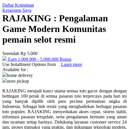
Daftar Keinginan
Q
Keranjang Saya
RAJAKING : Pengalaman
QV Baby
Game Modern Komunitas
R
pemain selot resmi
Real Shades
Red Castle
Serendah
Rp 5.000
Ribbon Madness
Earn
1.000.000
-
5.000.000
Bonus
Use Installment Options from
.
Laarn more
Available for :
S
home delivery
store pickup
Sebamed
RAJAKING menjadi kunci utama semua toto gacor dengan dengan
Silver Cross
bettingan 100 perak di semua pasaran toto terpercaya pada hari ini
yang banyak dipilih oleh para pecinta permainan angka di
Simply Idea
Indonesia. Sebagai link resmi yang menghadirkan berbagai pasaran
toto populer, RAJAKING menyediakan akses cepat, sistem stabil,
Skip Hop
informasi pasaran terupdate, serta pengalaman bermain yang aman
Spectra
dan nyaman setiap harinya. Didukung layanan customer service 24
jam, proses transaksi yang praktis, dan dukungan teknologi modern,