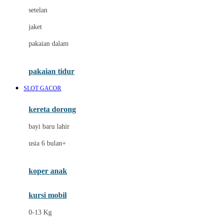
Dae Organics
setelan
Docare
jaket
Doona
pakaian dalam
Down To Earth
Drew
pakaian tidur
Dr. Brown's
SLOT GACOR
E
kereta dorong
ELC
bayi baru lahir
Ergobaby
usia 6 bulan+
Expert Care
koper anak
Ezyroller
kursi mobil
F
0-13 Kg
Felt So Sweet