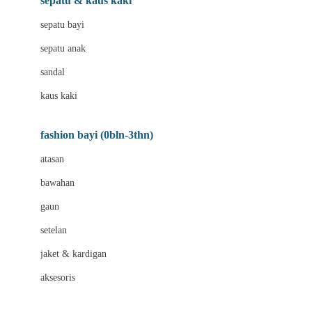
sepatu & kaus kaki
Bio Oil
sepatu bayi
Biolane
sepatu anak
Bite Fighters
sandal
Bizzi Growin
kaus kaki
Blackmores
fashion bayi (0bln-3thn)
Blooming Marvellous
atasan
Bonnels
bawahan
Bravado
gaun
Bruder
setelan
Brush Baby
jaket & kardigan
Buds Organics
aksesoris
Bugaboo
Buggygear