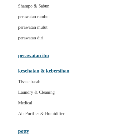
London Taxi
Shampo & Sabun
Love To Dream
perawatan rambut
perawatan mulut
M
perawatan diri
Magformers
Mama's Choice
perawatan ibu
Mamas&Papas
kesehatan & kebersihan
Mamaway
Tissue basah
Maxi Cosi
Laundry & Cleaning
Megabloks
Medical
Micro
Air Purifier & Humidifier
MiDeer
Mimi & Lula
potty
Mini Monkey