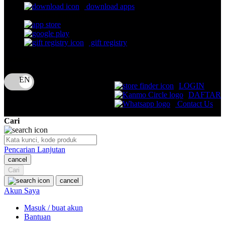
download apps
download app from:
Oh Ma Grain
Okiedog
gift registry
P
Bahasa
ID
Peachy
LOGIN
Phil & Ted's
DAFTAR
Contact Us
Philips Avent
Cari
Pigeon
Playgro
Pencarian Lanjutan
cancel
Poled Global
Cari
Ponycycle
cancel
Akun Saya
Puma
Masuk / buat akun
Pureats
Bantuan