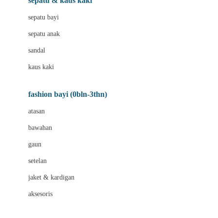
sepatu & kaus kaki
Bio Oil
sepatu bayi
Biolane
sepatu anak
Bite Fighters
sandal
Bizzi Growin
kaus kaki
Blackmores
fashion bayi (0bln-3thn)
Blooming Marvellous
atasan
Bonnels
bawahan
Bravado
gaun
Bruder
setelan
Brush Baby
jaket & kardigan
Buds Organics
aksesoris
Bugaboo
Buggygear