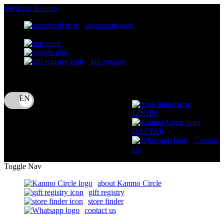
lewati ke Konten
download apps
download app from:
gift registry
Bahasa
ID
LOGIN
DAFTAR
Contact
Us
Toggle Nav
about Kanmo Circle
gift registry
store finder
contact us