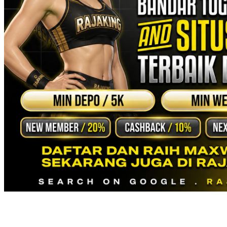
Twistshake
TY Toys
U
V
Veja
Vitaflow
Vtech
W
Waterland
Wellness
X