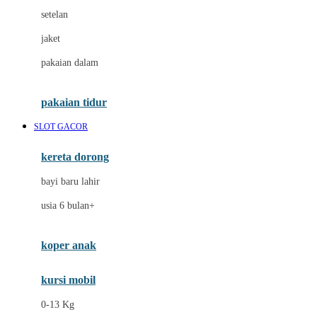
Dae Organics
setelan
Docare
jaket
Doona
pakaian dalam
Down To Earth
Drew
pakaian tidur
Dr. Brown's
SLOT GACOR
E
kereta dorong
ELC
bayi baru lahir
Ergobaby
usia 6 bulan+
Expert Care
koper anak
Ezyroller
kursi mobil
F
0-13 Kg
Felt So Sweet