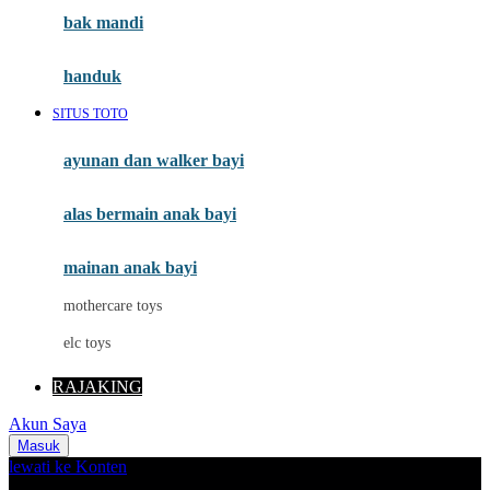
Moby
bak mandi
Momami
handuk
Mothercare
SITUS TOTO
Mustela
ayunan dan walker bayi
My Buddy Tag
My K
alas bermain anak bayi
N
mainan anak bayi
Naif
mothercare toys
Nike
elc toys
Nordic Natural
RAJAKING
Nuby
Akun Saya
Nuna
Masuk
lewati ke Konten
O