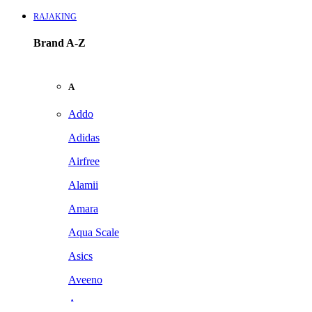
RAJAKING
Brand A-Z
A
Addo
Adidas
Airfree
Alamii
Amara
Aqua Scale
Asics
Aveeno
Awan