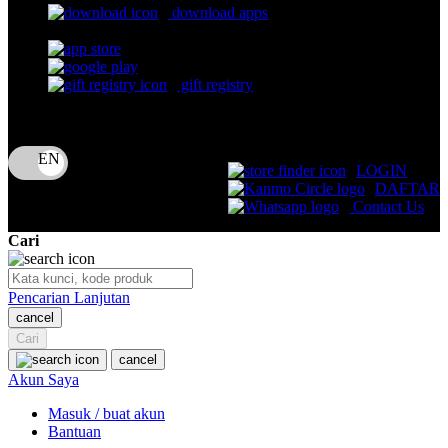
download apps
download app from:
Oh Ma Grain
Okiedog
gift registry
P
Bahasa
ID
Peachy
LOGIN
Phil & Ted's
DAFTAR
Contact Us
Philips Avent
Cari
Pigeon
Playgro
Pencarian Lanjutan
cancel
Poled Global
Cari
Ponycycle
cancel
Akun Saya
Puma
Masuk / buat akun
Pureats
Bantuan