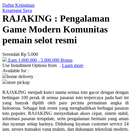
Daftar Keinginan
Q
Keranjang Saya
RAJAKING : Pengalaman
QV Baby
Game Modern Komunitas
R
pemain selot resmi
Real Shades
Red Castle
Serendah
Rp 5.000
Ribbon Madness
Earn
1.000.000
-
5.000.000
Bonus
Use Installment Options from
.
Laarn more
Available for :
S
home delivery
store pickup
Sebamed
RAJAKING menjadi kunci utama semua toto gacor dengan dengan
Silver Cross
bettingan 100 perak di semua pasaran toto terpercaya pada hari ini
yang banyak dipilih oleh para pecinta permainan angka di
Simply Idea
Indonesia. Sebagai link resmi yang menghadirkan berbagai pasaran
toto populer, RAJAKING menyediakan akses cepat, sistem stabil,
Skip Hop
informasi pasaran terupdate, serta pengalaman bermain yang aman
Spectra
dan nyaman setiap harinya. Didukung layanan customer service 24
jam, proses transaksi yang praktis, dan dukungan teknologi modern,