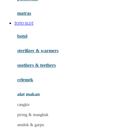
Happy Tummy
Hauck
matras
Havaianas
TOTO SLOT
Hegen
botol
Hot Wheels
sterilizer & warmers
Hybrid
soothers & teethers
I
Inlacta DHA
celemek
Interlac
alat makan
Ivenet
cangkir
J
piring & mangkuk
Jack N Jill
sendok & garpu
Joie