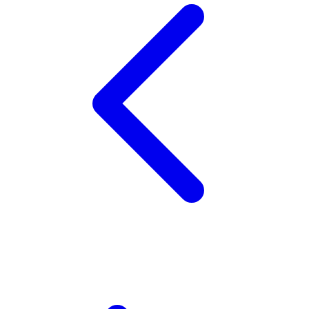
Xootz
Y
Yamatoya
Z
Zaxy
Zoggs
0-9
4Moms
59S