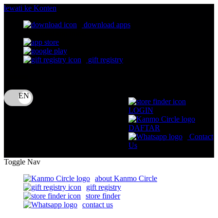
lewati ke Konten
download apps
download app from:
gift registry
Bahasa
ID
LOGIN
DAFTAR
Contact
Us
Toggle Nav
about Kanmo Circle
gift registry
store finder
contact us