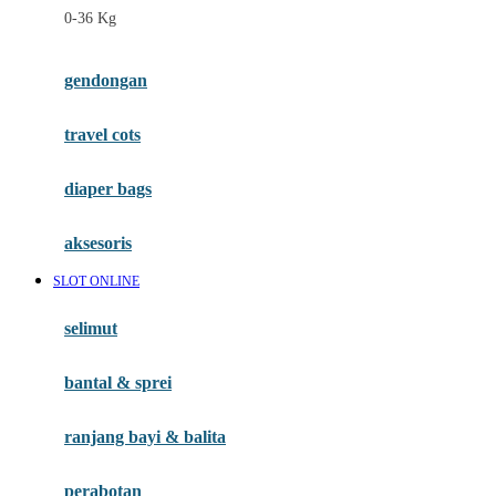
0-36 Kg
Fisher Price
Flipper
gendongan
Friends Of Sally
travel cots
G
diaper bags
Gb
Geko
aksesoris
Graco
SLOT ONLINE
Gund
selimut
H
bantal & sprei
Habbie
Haenim
ranjang bayi & balita
Happy Horse
perabotan