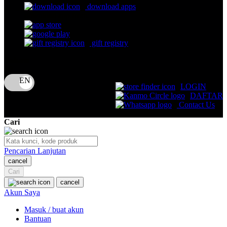
download apps
download app from:
Oh Ma Grain
Okiedog
gift registry
P
Bahasa
ID
Peachy
LOGIN
Phil & Ted's
DAFTAR
Contact Us
Philips Avent
Cari
Pigeon
Playgro
Pencarian Lanjutan
cancel
Poled Global
Cari
Ponycycle
cancel
Akun Saya
Puma
Masuk / buat akun
Pureats
Bantuan