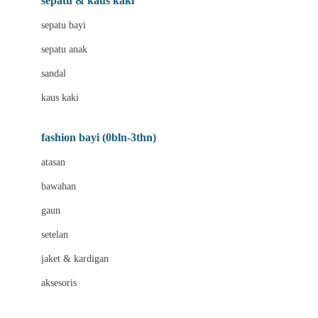
sepatu & kaus kaki
Bio Oil
sepatu bayi
Biolane
sepatu anak
Bite Fighters
sandal
Bizzi Growin
kaus kaki
Blackmores
fashion bayi (0bln-3thn)
Blooming Marvellous
atasan
Bonnels
bawahan
Bravado
gaun
Bruder
setelan
Brush Baby
jaket & kardigan
Buds Organics
aksesoris
Bugaboo
Buggygear