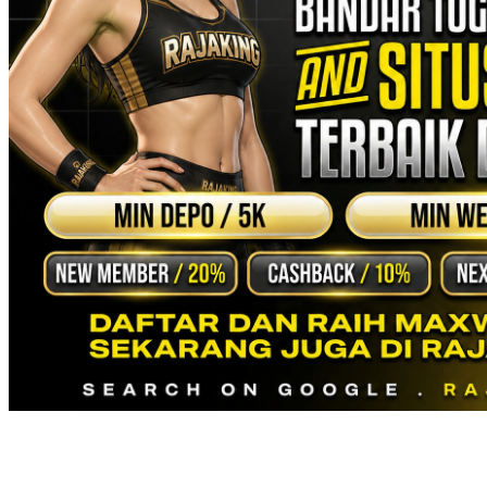
Twistshake
TY Toys
U
V
Veja
Vitaflow
Vtech
W
Waterland
Wellness
X