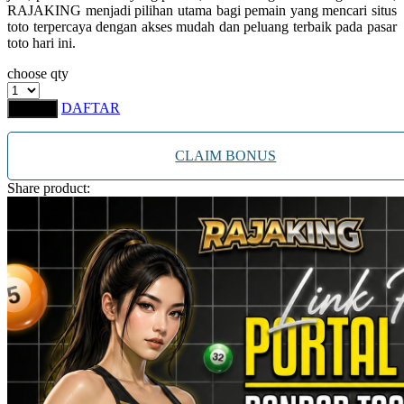
Squishmallows
RAJAKING menjadi pilihan utama bagi pemain yang mencari situs
toto terpercaya dengan akses mudah dan peluang terbaik pada pasar
Starbooks
toto hari ini.
Stick-O
choose qty
Stokke
DAFTAR
LOGIN
Sudocrem
CLAIM BONUS
Sumimo
Share product:
Sunnylife
Sun-Staches
Swimava
T
Tommee Tippee
Trunki
Tutti Bambini