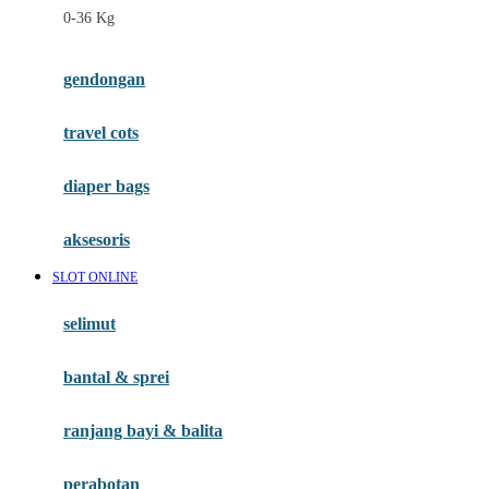
0-36 Kg
Fisher Price
Flipper
gendongan
Friends Of Sally
travel cots
G
diaper bags
Gb
Geko
aksesoris
Graco
SLOT ONLINE
Gund
selimut
H
bantal & sprei
Habbie
Haenim
ranjang bayi & balita
Happy Horse
perabotan