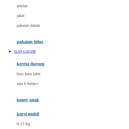
Dae Organics
setelan
Docare
jaket
Doona
pakaian dalam
Down To Earth
Drew
pakaian tidur
Dr. Brown's
SLOT GACOR
E
kereta dorong
ELC
bayi baru lahir
Ergobaby
usia 6 bulan+
Expert Care
koper anak
Ezyroller
kursi mobil
F
0-13 Kg
Felt So Sweet