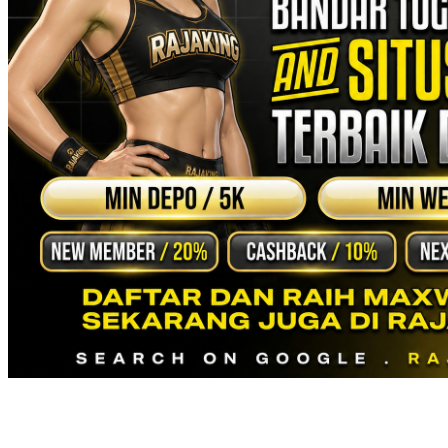
Twistshake
TY Toys
U
V
Veja
Vitaflow
Vtech
W
Waterland
Wellness
X