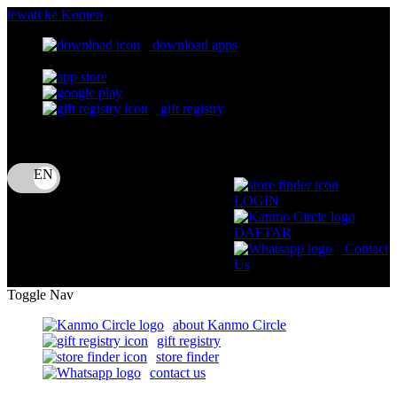
lewati ke Konten
download apps
download app from:
gift registry
Bahasa
ID
LOGIN
DAFTAR
Contact
Us
Toggle Nav
about Kanmo Circle
gift registry
store finder
contact us