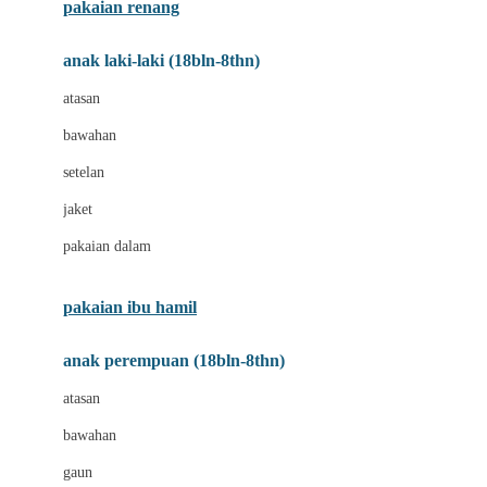
pakaian renang
Bumkins
anak laki-laki (18bln-8thn)
C
atasan
Cetaphil
bawahan
Chicco
setelan
Childlife
jaket
Clevamama
pakaian dalam
Cocolatte
Cottonseeds
pakaian ibu hamil
Cozy N Safe
anak perempuan (18bln-8thn)
Crane
atasan
Cybex
bawahan
D
gaun