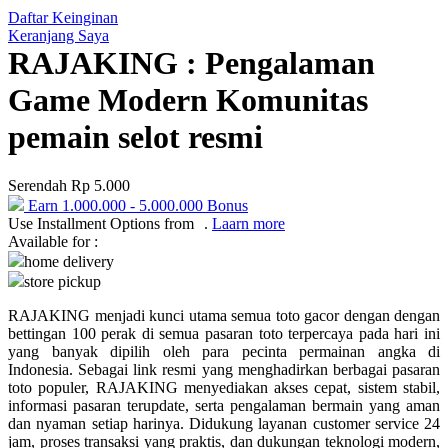
Daftar Keinginan
Q
Keranjang Saya
RAJAKING : Pengalaman
QV Baby
Game Modern Komunitas
R
pemain selot resmi
Real Shades
Red Castle
Serendah
Rp 5.000
Ribbon Madness
Earn
1.000.000
-
5.000.000
Bonus
Use Installment Options from
.
Laarn more
Available for :
S
home delivery
store pickup
Sebamed
RAJAKING menjadi kunci utama semua toto gacor dengan dengan
Silver Cross
bettingan 100 perak di semua pasaran toto terpercaya pada hari ini
yang banyak dipilih oleh para pecinta permainan angka di
Simply Idea
Indonesia. Sebagai link resmi yang menghadirkan berbagai pasaran
toto populer, RAJAKING menyediakan akses cepat, sistem stabil,
Skip Hop
informasi pasaran terupdate, serta pengalaman bermain yang aman
Spectra
dan nyaman setiap harinya. Didukung layanan customer service 24
jam, proses transaksi yang praktis, dan dukungan teknologi modern,