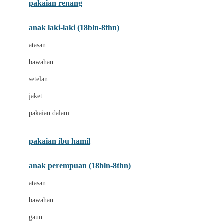
pakaian renang
Bumkins
anak laki-laki (18bln-8thn)
C
atasan
Cetaphil
bawahan
Chicco
setelan
Childlife
jaket
Clevamama
pakaian dalam
Cocolatte
Cottonseeds
pakaian ibu hamil
Cozy N Safe
anak perempuan (18bln-8thn)
Crane
atasan
Cybex
bawahan
D
gaun