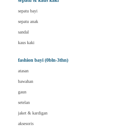
sepatu & kaus kaki
Bio Oil
sepatu bayi
Biolane
sepatu anak
Bite Fighters
sandal
Bizzi Growin
kaus kaki
Blackmores
fashion bayi (0bln-3thn)
Blooming Marvellous
atasan
Bonnels
bawahan
Bravado
gaun
Bruder
setelan
Brush Baby
jaket & kardigan
Buds Organics
aksesoris
Bugaboo
Buggygear