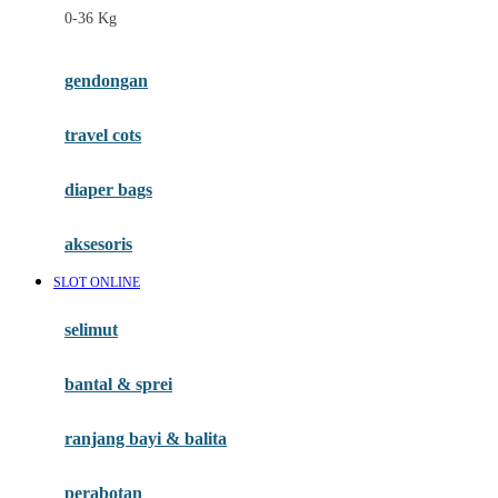
0-36 Kg
Fisher Price
Flipper
gendongan
Friends Of Sally
travel cots
G
diaper bags
Gb
Geko
aksesoris
Graco
SLOT ONLINE
Gund
selimut
H
bantal & sprei
Habbie
Haenim
ranjang bayi & balita
Happy Horse
perabotan