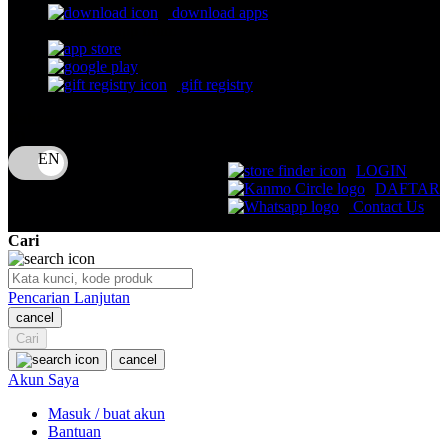
download apps
download app from:
Oh Ma Grain
Okiedog
gift registry
P
Bahasa
ID
Peachy
LOGIN
Phil & Ted's
DAFTAR
Contact Us
Philips Avent
Cari
Pigeon
Playgro
Pencarian Lanjutan
cancel
Poled Global
Cari
Ponycycle
cancel
Akun Saya
Puma
Masuk / buat akun
Pureats
Bantuan