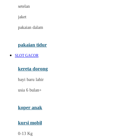
Dae Organics
setelan
Docare
jaket
Doona
pakaian dalam
Down To Earth
Drew
pakaian tidur
Dr. Brown's
SLOT GACOR
E
kereta dorong
ELC
bayi baru lahir
Ergobaby
usia 6 bulan+
Expert Care
koper anak
Ezyroller
kursi mobil
F
0-13 Kg
Felt So Sweet