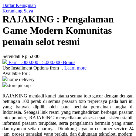
Daftar Keinginan
Q
Keranjang Saya
RAJAKING : Pengalaman
QV Baby
Game Modern Komunitas
R
pemain selot resmi
Real Shades
Red Castle
Serendah
Rp 5.000
Ribbon Madness
Earn
1.000.000
-
5.000.000
Bonus
Use Installment Options from
.
Laarn more
Available for :
S
home delivery
store pickup
Sebamed
RAJAKING menjadi kunci utama semua toto gacor dengan dengan
Silver Cross
bettingan 100 perak di semua pasaran toto terpercaya pada hari ini
yang banyak dipilih oleh para pecinta permainan angka di
Simply Idea
Indonesia. Sebagai link resmi yang menghadirkan berbagai pasaran
toto populer, RAJAKING menyediakan akses cepat, sistem stabil,
Skip Hop
informasi pasaran terupdate, serta pengalaman bermain yang aman
Spectra
dan nyaman setiap harinya. Didukung layanan customer service 24
jam, proses transaksi yang praktis, dan dukungan teknologi modern,