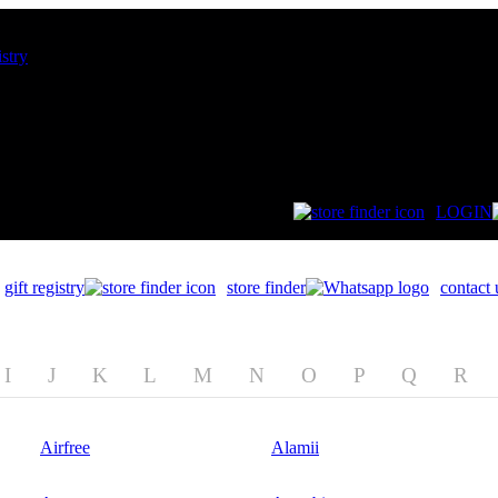
istry
LOGIN
gift registry
store finder
contact 
I
J
K
L
M
N
O
P
Q
R
Airfree
Alamii