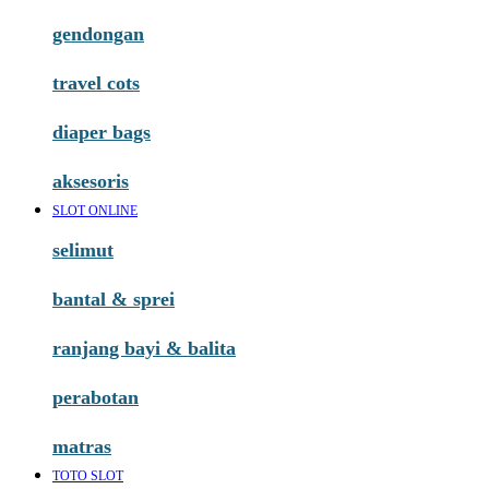
gendongan
travel cots
diaper bags
aksesoris
SLOT ONLINE
selimut
bantal & sprei
ranjang bayi & balita
perabotan
matras
TOTO SLOT