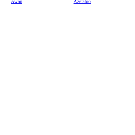
Awan
Azetabio