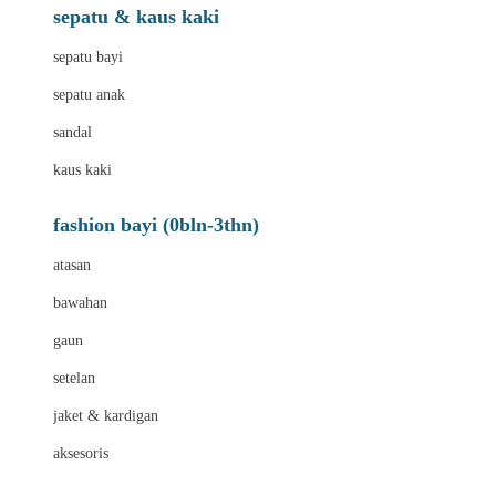
sepatu & kaus kaki
sepatu bayi
sepatu anak
sandal
kaus kaki
fashion bayi (0bln-3thn)
atasan
bawahan
gaun
setelan
jaket & kardigan
aksesoris