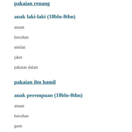
pakaian renang
anak laki-laki (18bln-8thn)
atasan
bawahan
setelan
jaket
pakaian dalam
pakaian ibu hamil
anak perempuan (18bln-8thn)
atasan
bawahan
gaun