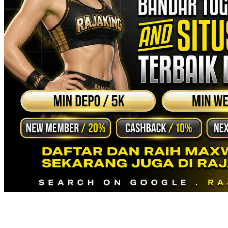
Twistshake
TY Toys
U
V
Veja
Vitaflow
Vtech
W
Waterland
Wellness
X