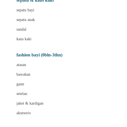
sepatu & kaus kaki
Bio Oil
sepatu bayi
Biolane
sepatu anak
Bite Fighters
sandal
Bizzi Growin
kaus kaki
Blackmores
fashion bayi (0bln-3thn)
Blooming Marvellous
atasan
Bonnels
bawahan
Bravado
gaun
Bruder
setelan
Brush Baby
jaket & kardigan
Buds Organics
aksesoris
Bugaboo
Buggygear