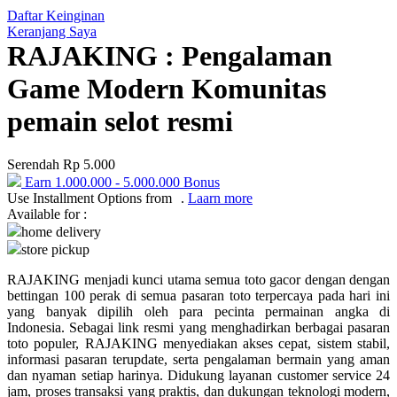
Daftar Keinginan
Q
Keranjang Saya
RAJAKING : Pengalaman
QV Baby
Game Modern Komunitas
R
pemain selot resmi
Real Shades
Red Castle
Serendah
Rp 5.000
Ribbon Madness
Earn
1.000.000
-
5.000.000
Bonus
Use Installment Options from
.
Laarn more
Available for :
S
home delivery
store pickup
Sebamed
RAJAKING menjadi kunci utama semua toto gacor dengan dengan
Silver Cross
bettingan 100 perak di semua pasaran toto terpercaya pada hari ini
yang banyak dipilih oleh para pecinta permainan angka di
Simply Idea
Indonesia. Sebagai link resmi yang menghadirkan berbagai pasaran
toto populer, RAJAKING menyediakan akses cepat, sistem stabil,
Skip Hop
informasi pasaran terupdate, serta pengalaman bermain yang aman
Spectra
dan nyaman setiap harinya. Didukung layanan customer service 24
jam, proses transaksi yang praktis, dan dukungan teknologi modern,