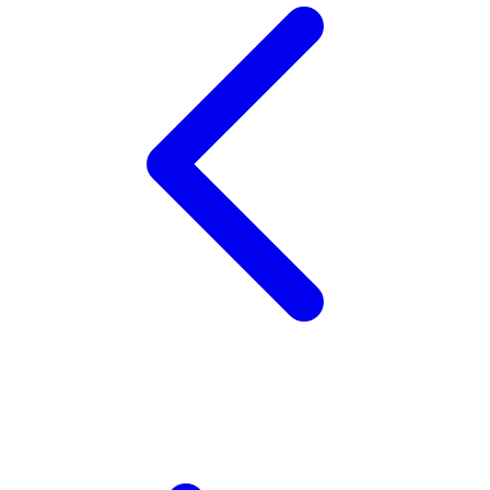
Xootz
Y
Yamatoya
Z
Zaxy
Zoggs
0-9
4Moms
59S