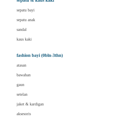
sepatu & kaus kaki
Bio Oil
sepatu bayi
Biolane
sepatu anak
Bite Fighters
sandal
Bizzi Growin
kaus kaki
Blackmores
fashion bayi (0bln-3thn)
Blooming Marvellous
atasan
Bonnels
bawahan
Bravado
gaun
Bruder
setelan
Brush Baby
jaket & kardigan
Buds Organics
aksesoris
Bugaboo
Buggygear