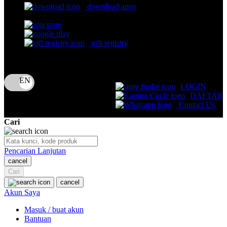
download apps
download app from:
Oh Ma Grain
Okiedog
gift registry
P
Bahasa
ID
Peachy
LOGIN
Phil & Ted's
DAFTAR
Contact Us
Philips Avent
Cari
Pigeon
Playgro
Pencarian Lanjutan
cancel
Poled Global
Cari
Ponycycle
cancel
Akun Saya
Puma
Masuk / buat akun
Pureats
Bantuan