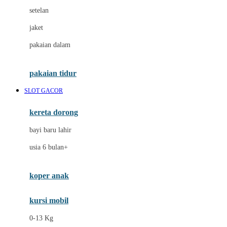
Dae Organics
setelan
Docare
jaket
Doona
pakaian dalam
Down To Earth
Drew
pakaian tidur
Dr. Brown's
SLOT GACOR
E
kereta dorong
ELC
bayi baru lahir
Ergobaby
usia 6 bulan+
Expert Care
koper anak
Ezyroller
kursi mobil
F
0-13 Kg
Felt So Sweet