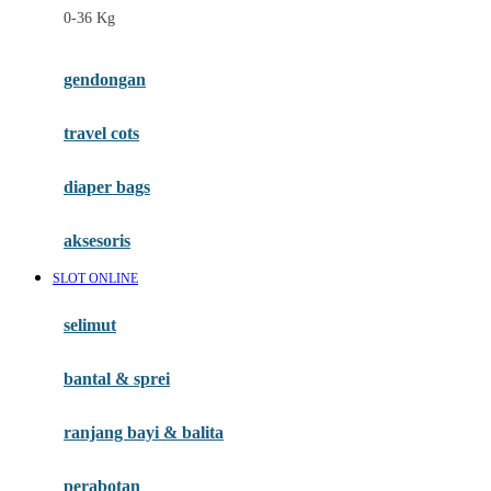
0-36 Kg
Fisher Price
Flipper
gendongan
Friends Of Sally
travel cots
G
diaper bags
Gb
Geko
aksesoris
Graco
SLOT ONLINE
Gund
selimut
H
bantal & sprei
Habbie
Haenim
ranjang bayi & balita
Happy Horse
perabotan