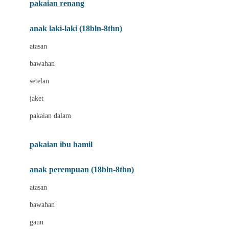
pakaian renang
Bumkins
anak laki-laki (18bln-8thn)
C
atasan
Cetaphil
bawahan
Chicco
setelan
Childlife
jaket
Clevamama
pakaian dalam
Cocolatte
Cottonseeds
pakaian ibu hamil
Cozy N Safe
anak perempuan (18bln-8thn)
Crane
atasan
Cybex
bawahan
D
gaun