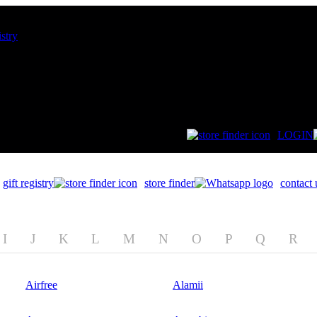
istry
LOGIN
gift registry
store finder
contact 
I
J
K
L
M
N
O
P
Q
R
Airfree
Alamii