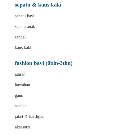
sepatu & kaus kaki
sepatu bayi
sepatu anak
sandal
kaus kaki
fashion bayi (0bln-3thn)
atasan
bawahan
gaun
setelan
jaket & kardigan
aksesoris