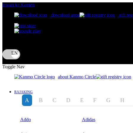
lewati ke Konten
download apps
gift reg
download app from:
Bahasa
ID
Toggle Nav
about Kanmo Circle
RAJAKING
A
B
C
D
E
F
G
H
Addo
Adidas