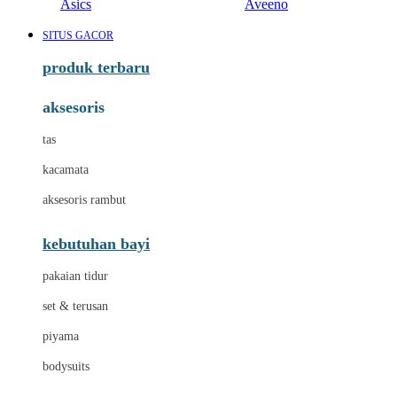
Asics
Aveeno
SITUS GACOR
produk terbaru
aksesoris
tas
kacamata
aksesoris rambut
kebutuhan bayi
pakaian tidur
set & terusan
piyama
bodysuits