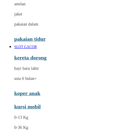
setelan
jaket
pakaian dalam
pakaian tidur
SLOT GACOR
kereta dorong
bayi baru lahir
usia 6 bulan+
koper anak
kursi mobil
0-13 Kg
0-36 Kg