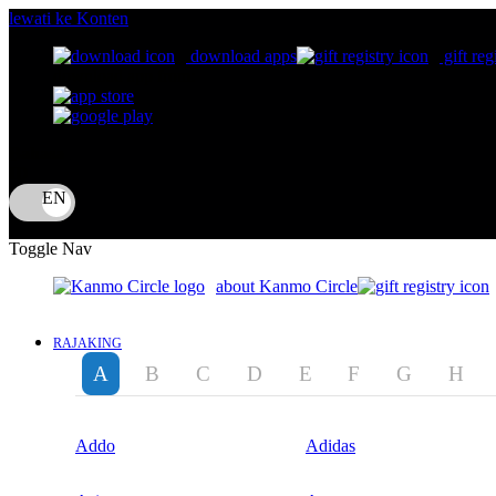
lewati ke Konten
download apps
gift reg
download app from:
Bahasa
ID
Toggle Nav
about Kanmo Circle
RAJAKING
A
B
C
D
E
F
G
H
Addo
Adidas