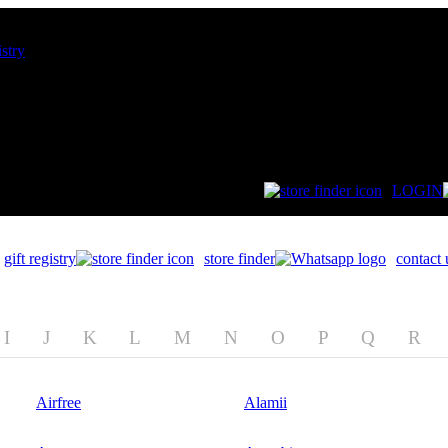
istry
LOGIN
gift registry
store finder
contact 
I
J
K
L
M
N
O
P
Q
R
Airfree
Alamii