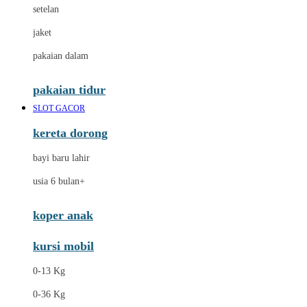
setelan
jaket
pakaian dalam
pakaian tidur
SLOT GACOR
kereta dorong
bayi baru lahir
usia 6 bulan+
koper anak
kursi mobil
0-13 Kg
0-36 Kg