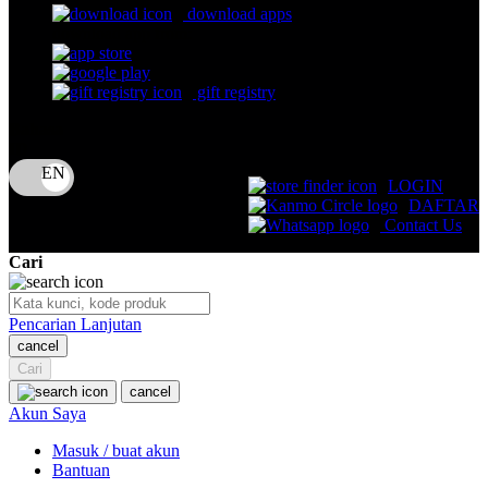
download apps
download app from:
Oh Ma Grain
Okiedog
gift registry
P
Bahasa
ID
Peachy
LOGIN
Phil & Ted's
DAFTAR
Contact Us
Philips Avent
Cari
Pigeon
Playgro
Pencarian Lanjutan
cancel
Poled Global
Cari
Ponycycle
cancel
Akun Saya
Puma
Masuk / buat akun
Pureats
Bantuan