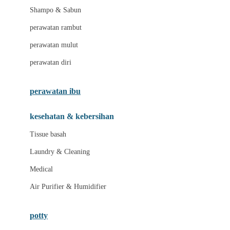
London Taxi
Shampo & Sabun
Love To Dream
perawatan rambut
perawatan mulut
M
perawatan diri
Magformers
Mama's Choice
perawatan ibu
Mamas&Papas
kesehatan & kebersihan
Mamaway
Tissue basah
Maxi Cosi
Laundry & Cleaning
Megabloks
Medical
Micro
Air Purifier & Humidifier
MiDeer
Mimi & Lula
potty
Mini Monkey