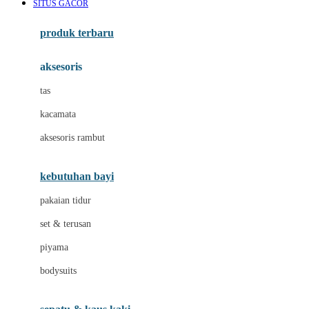
SITUS GACOR
Azetabio
produk terbaru
B
aksesoris
Baabaasheepz
tas
Babiators
kacamata
Baby Dove
aksesoris rambut
Baby Jogger
Baby Rovega
kebutuhan bayi
Babybee
pakaian tidur
Banana Boat
set & terusan
Banz
piyama
Barbie
bodysuits
Beaba
Beauty Barn