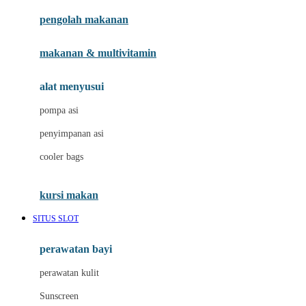
pengolah makanan
Joolz
Jujube
makanan & multivitamin
K
alat menyusui
Kiddycuts
pompa asi
Kumon
penyimpanan asi
L
cooler bags
Leapfrog
kursi makan
Leclerc
SITUS SLOT
Lee Vierra
Lillebaby
perawatan bayi
Little Bird Told Me
perawatan kulit
Little Miss Janis
Sunscreen