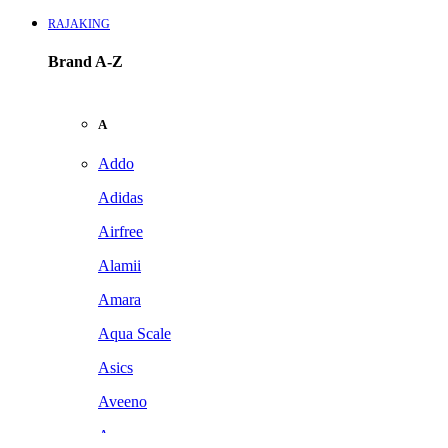
RAJAKING
Brand A-Z
A
Addo
Adidas
Airfree
Alamii
Amara
Aqua Scale
Asics
Aveeno
Awan