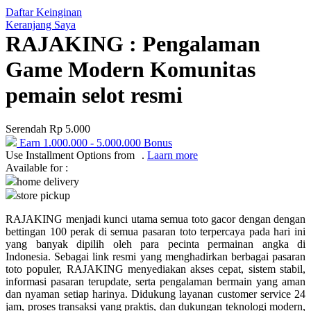
Daftar Keinginan
Q
Keranjang Saya
RAJAKING : Pengalaman
QV Baby
Game Modern Komunitas
R
pemain selot resmi
Real Shades
Red Castle
Serendah
Rp 5.000
Ribbon Madness
Earn
1.000.000
-
5.000.000
Bonus
Use Installment Options from
.
Laarn more
Available for :
S
home delivery
store pickup
Sebamed
RAJAKING menjadi kunci utama semua toto gacor dengan dengan
Silver Cross
bettingan 100 perak di semua pasaran toto terpercaya pada hari ini
yang banyak dipilih oleh para pecinta permainan angka di
Simply Idea
Indonesia. Sebagai link resmi yang menghadirkan berbagai pasaran
toto populer, RAJAKING menyediakan akses cepat, sistem stabil,
Skip Hop
informasi pasaran terupdate, serta pengalaman bermain yang aman
Spectra
dan nyaman setiap harinya. Didukung layanan customer service 24
jam, proses transaksi yang praktis, dan dukungan teknologi modern,