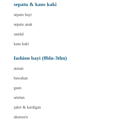
sepatu & kaus kaki
sepatu bayi
sepatu anak
sandal
kaus kaki
fashion bayi (0bln-3thn)
atasan
bawahan
gaun
setelan
jaket & kardigan
aksesoris