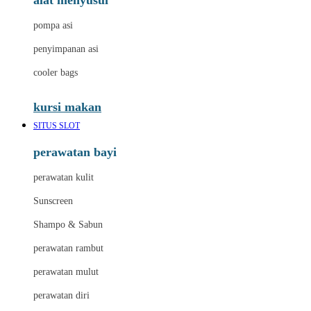
alat menyusui
pompa asi
penyimpanan asi
cooler bags
kursi makan
SITUS SLOT
perawatan bayi
perawatan kulit
Sunscreen
Shampo & Sabun
perawatan rambut
perawatan mulut
perawatan diri