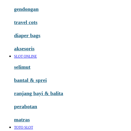
gendongan
travel cots
diaper bags
aksesoris
SLOT ONLINE
selimut
bantal & sprei
ranjang bayi & balita
perabotan
matras
TOTO SLOT