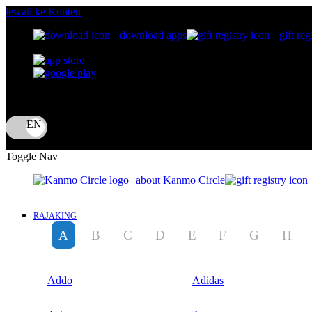
lewati ke Konten
download apps
gift reg
download app from:
Bahasa
ID
Toggle Nav
about Kanmo Circle
RAJAKING
A
B
C
D
E
F
G
H
Addo
Adidas