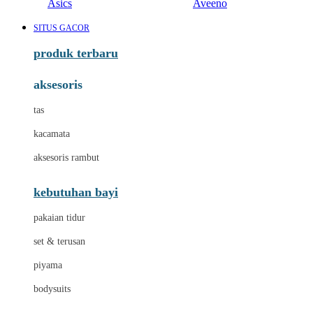
Asics
Aveeno
SITUS GACOR
produk terbaru
aksesoris
tas
kacamata
aksesoris rambut
kebutuhan bayi
pakaian tidur
set & terusan
piyama
bodysuits